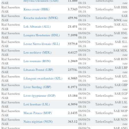
Hryvnia Ukrainien (UAH)
11.880
Tables
Graphs
/SAR
08:18
rate
Rial Saoudien
08/08/26
SAR HRK
Kuna croate (HRK)
1.7343
Tables
Graphs
/SAR
08:18
rate
Rial Saoudien
08/08/26
SAR
Kwacha malawite (MWK)
459.96
Tables
Graphs
/SAR
08:18
MWK rate
Rial Saoudien
08/08/26
SAR ALL
Lek Albanais (ALL)
21.451
Tables
Graphs
/SAR
08:18
rate
Rial Saoudien
08/08/26
SAR HNL
Lempira Hondurien (HNL)
7.1098
Tables
Graphs
/SAR
08:18
rate
Rial Saoudien
08/08/26
SAR SLL
Leone Sierra-léonais (SLL)
5579.0
Tables
Graphs
/SAR
08:18
rate
Rial Saoudien
08/08/26
SAR MDL
Leu moldave (MDL)
4.6127
Tables
Graphs
/SAR
08:18
rate
Rial Saoudien
08/08/26
SAR RON
Leu roumain (RON)
1.2069
Tables
Graphs
/SAR
08:18
rate
Rial Saoudien
08/08/26
SAR LBP
Libanais Pound (LBP)
23754.
Tables
Graphs
/SAR
08:18
rate
Rial Saoudien
08/08/26
SAR SZL
Lilangeni swazilandais (SZL)
4.3085
Tables
Graphs
/SAR
08:18
rate
Rial Saoudien
08/08/26
SAR GBP
Livre Sterling (GBP)
0.1971
Tables
Graphs
/SAR
08:18
rate
Rial Saoudien
08/08/26
SAR EGP
Livre égyptienne (EGP)
13.184
Tables
Graphs
/SAR
08:18
rate
Rial Saoudien
08/08/26
SAR LSL
Loti lesothan (LSL)
4.3094
Tables
Graphs
/SAR
08:18
rate
Rial Saoudien
08/08/26
SAR MOP
Macau Pataca (MOP)
2.1435
Tables
Graphs
/SAR
08:18
rate
Rial Saoudien
08/08/26
SAR NGN
Naira nigérian (NGN)
363.12
Tables
Graphs
/SAR
08:18
rate
Rial Saoudien
08/08/26
SAR ANG