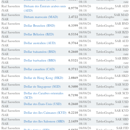
/SAR
08:18
rate
Rial Saoudien
Dirham des Émirats arabes unis
08/08/26
SAR AED
0.9770
Tables
Graphs
/SAR
(AED)
08:18
rate
Rial Saoudien
08/08/26
SAR MAD
Dirham marocain (MAD)
2.4722
Tables
Graphs
/SAR
08:18
rate
Rial Saoudien
08/08/26
SAR BND
Dollar Brunéien (BND)
0.3399
Tables
Graphs
/SAR
08:18
rate
Rial Saoudien
08/08/26
SAR BZD
Dollar Bélizéen (BZD)
0.5334
Tables
Graphs
/SAR
08:18
rate
Rial Saoudien
08/08/26
SAR AUD
Dollar australien (AUD)
0.3764
Tables
Graphs
/SAR
08:18
rate
Rial Saoudien
08/08/26
SAR BSD
Dollar bahaméen (BSD)
0.2660
Tables
Graphs
/SAR
08:18
rate
Rial Saoudien
08/08/26
SAR BBD
Dollar barbadien (BBD)
0.5321
Tables
Graphs
/SAR
08:18
rate
Rial Saoudien
08/08/26
SAR CAD
Dollar canadien (CAD)
0.3711
Tables
Graphs
/SAR
08:18
rate
Rial Saoudien
08/08/26
SAR HKD
Dollar de Hong Kong (HKD)
2.0869
Tables
Graphs
/SAR
08:18
rate
Rial Saoudien
08/08/26
SAR SGD
Dollar de Singapour (SGD)
0.3400
Tables
Graphs
/SAR
08:18
rate
Rial Saoudien
Dollar des Caraïbes orientales
08/08/26
SAR XCD
0.7190
Tables
Graphs
/SAR
(XCD)
08:18
rate
Rial Saoudien
08/08/26
SAR USD
Dollar des États-Unis (USD)
0.2660
Tables
Graphs
/SAR
08:18
rate
Rial Saoudien
08/08/26
SAR KYD
Dollar des îles Caïmanes (KYD)
0.2210
Tables
Graphs
/SAR
08:18
rate
Rial Saoudien
08/08/26
SAR SBD
Dollar des îles Salomon (SBD)
2.1459
Tables
Graphs
/SAR
08:18
rate
Rial Saoudien
08/08/26
SAR FJD
Dollar fidjien (FJD)
Tables
Graphs