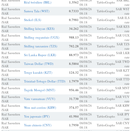
Rial Saoudien
08/08/26
SAR BRL
Réal brésilien (BRL)
1.3562
Tables
Graphs
/SAR
08:18
rate
Rial Saoudien
08/08/26
SAR WST
Samoa Tala (WST)
0.7333
Tables
Graphs
/SAR
08:18
rate
Rial Saoudien
08/08/26
SAR ILS
Shekel (ILS)
0.7981
Tables
Graphs
/SAR
08:18
rate
Rial Saoudien
08/08/26
SAR KES
Shilling kényan (KES)
34.262
Tables
Graphs
/SAR
08:18
rate
Rial Saoudien
08/08/26
SAR UGX
Shilling ougandais (UGX)
988.13
Tables
Graphs
/SAR
08:18
rate
Rial Saoudien
08/08/26
SAR TZS
Shilling tanzanien (TZS)
702.28
Tables
Graphs
/SAR
08:18
rate
Rial Saoudien
08/08/26
SAR LKR
Sri Lanka Rupee (LKR)
88.973
Tables
Graphs
/SAR
08:18
rate
Rial Saoudien
08/08/26
SAR TWD
Taiwan Dollar (TWD)
8.5804
Tables
Graphs
/SAR
08:18
rate
Rial Saoudien
08/08/26
SAR KZT
Tenge kazakh (KZT)
124.32
Tables
Graphs
/SAR
08:18
rate
Rial Saoudien
08/08/26
SAR TTD
Trinidad-Tobago Dollar (TTD)
1.7979
Tables
Graphs
/SAR
08:18
rate
Rial Saoudien
08/08/26
SAR MNT
Tugrik Mongol (MNT)
956.46
Tables
Graphs
/SAR
08:18
rate
Rial Saoudien
08/08/26
SAR VUV
Vatu vanuatuan (VUV)
31.730
Tables
Graphs
/SAR
08:18
rate
Rial Saoudien
08/08/26
SAR KRW
Won sud-coréen (KRW)
374.57
Tables
Graphs
/SAR
08:18
rate
Rial Saoudien
08/08/26
SAR JPY
Yen japonais (JPY)
41.984
Tables
Graphs
/SAR
08:18
rate
Rial Saoudien
08/08/26
SAR CNY
Yuan chinois (CNY)
1.7950
Tables
Graphs
/SAR
08:18
rate