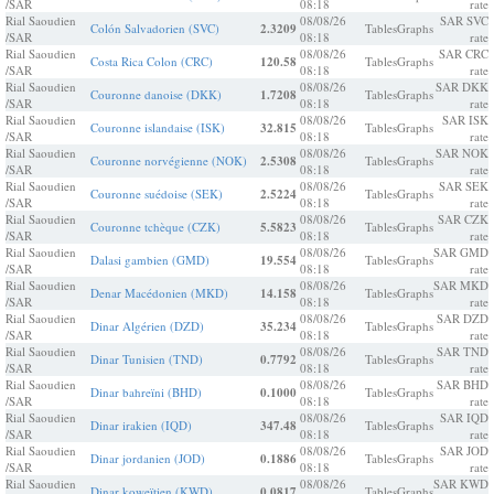
/SAR
08:18
rate
Rial Saoudien
08/08/26
SAR SVC
Colón Salvadorien (SVC)
2.3209
Tables
Graphs
/SAR
08:18
rate
Rial Saoudien
08/08/26
SAR CRC
Costa Rica Colon (CRC)
120.58
Tables
Graphs
/SAR
08:18
rate
Rial Saoudien
08/08/26
SAR DKK
Couronne danoise (DKK)
1.7208
Tables
Graphs
/SAR
08:18
rate
Rial Saoudien
08/08/26
SAR ISK
Couronne islandaise (ISK)
32.815
Tables
Graphs
/SAR
08:18
rate
Rial Saoudien
08/08/26
SAR NOK
Couronne norvégienne (NOK)
2.5308
Tables
Graphs
/SAR
08:18
rate
Rial Saoudien
08/08/26
SAR SEK
Couronne suédoise (SEK)
2.5224
Tables
Graphs
/SAR
08:18
rate
Rial Saoudien
08/08/26
SAR CZK
Couronne tchèque (CZK)
5.5823
Tables
Graphs
/SAR
08:18
rate
Rial Saoudien
08/08/26
SAR GMD
Dalasi gambien (GMD)
19.554
Tables
Graphs
/SAR
08:18
rate
Rial Saoudien
08/08/26
SAR MKD
Denar Macédonien (MKD)
14.158
Tables
Graphs
/SAR
08:18
rate
Rial Saoudien
08/08/26
SAR DZD
Dinar Algérien (DZD)
35.234
Tables
Graphs
/SAR
08:18
rate
Rial Saoudien
08/08/26
SAR TND
Dinar Tunisien (TND)
0.7792
Tables
Graphs
/SAR
08:18
rate
Rial Saoudien
08/08/26
SAR BHD
Dinar bahreïni (BHD)
0.1000
Tables
Graphs
/SAR
08:18
rate
Rial Saoudien
08/08/26
SAR IQD
Dinar irakien (IQD)
347.48
Tables
Graphs
/SAR
08:18
rate
Rial Saoudien
08/08/26
SAR JOD
Dinar jordanien (JOD)
0.1886
Tables
Graphs
/SAR
08:18
rate
Rial Saoudien
08/08/26
SAR KWD
Dinar koweïtien (KWD)
0.0817
Tables
Graphs