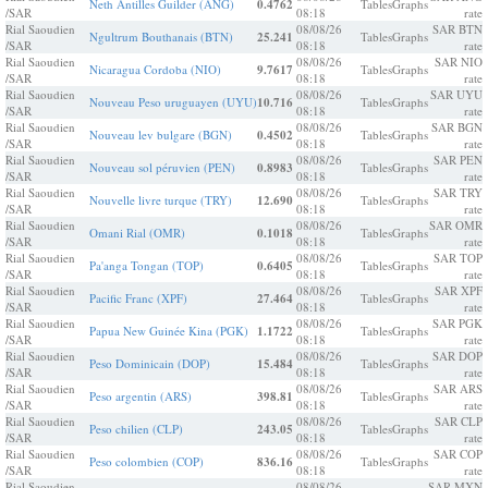
Neth Antilles Guilder (ANG)
0.4762
Tables
Graphs
/SAR
08:18
rate
Rial Saoudien
08/08/26
SAR BTN
Ngultrum Bouthanais (BTN)
25.241
Tables
Graphs
/SAR
08:18
rate
Rial Saoudien
08/08/26
SAR NIO
Nicaragua Cordoba (NIO)
9.7617
Tables
Graphs
/SAR
08:18
rate
Rial Saoudien
08/08/26
SAR UYU
Nouveau Peso uruguayen (UYU)
10.716
Tables
Graphs
/SAR
08:18
rate
Rial Saoudien
08/08/26
SAR BGN
Nouveau lev bulgare (BGN)
0.4502
Tables
Graphs
/SAR
08:18
rate
Rial Saoudien
08/08/26
SAR PEN
Nouveau sol péruvien (PEN)
0.8983
Tables
Graphs
/SAR
08:18
rate
Rial Saoudien
08/08/26
SAR TRY
Nouvelle livre turque (TRY)
12.690
Tables
Graphs
/SAR
08:18
rate
Rial Saoudien
08/08/26
SAR OMR
Omani Rial (OMR)
0.1018
Tables
Graphs
/SAR
08:18
rate
Rial Saoudien
08/08/26
SAR TOP
Pa'anga Tongan (TOP)
0.6405
Tables
Graphs
/SAR
08:18
rate
Rial Saoudien
08/08/26
SAR XPF
Pacific Franc (XPF)
27.464
Tables
Graphs
/SAR
08:18
rate
Rial Saoudien
08/08/26
SAR PGK
Papua New Guinée Kina (PGK)
1.1722
Tables
Graphs
/SAR
08:18
rate
Rial Saoudien
08/08/26
SAR DOP
Peso Dominicain (DOP)
15.484
Tables
Graphs
/SAR
08:18
rate
Rial Saoudien
08/08/26
SAR ARS
Peso argentin (ARS)
398.81
Tables
Graphs
/SAR
08:18
rate
Rial Saoudien
08/08/26
SAR CLP
Peso chilien (CLP)
243.05
Tables
Graphs
/SAR
08:18
rate
Rial Saoudien
08/08/26
SAR COP
Peso colombien (COP)
836.16
Tables
Graphs
/SAR
08:18
rate
Rial Saoudien
08/08/26
SAR MXN