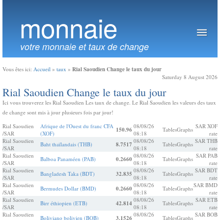
monnaie
votre monnaie et taux de change
Rial Saoudien Change le taux du jour
Vous êtes ici:
Accueil
»
taux
»
Saturday 8 August 2026
Rial Saoudien Change le taux du jour
Ici vous trouverez les Rial Saoudien Les taux de change. Le Rial Saoudien les valeurs des taux
de change sont mis à jour plusieurs fois par jour!
Rial Saoudien
Afrique de l'Ouest du franc CFA
08/08/26
SAR XOF
150.96
Tables
Graphs
/SAR
(XOF)
08:18
rate
Rial Saoudien
08/08/26
SAR THB
Baht thaïlandais (THB)
8.7517
Tables
Graphs
/SAR
08:18
rate
Rial Saoudien
08/08/26
SAR PAB
Balboa Panaméen (PAB)
0.2660
Tables
Graphs
/SAR
08:18
rate
Rial Saoudien
08/08/26
SAR BDT
Bangladesh Taka (BDT)
32.835
Tables
Graphs
/SAR
08:18
rate
Rial Saoudien
08/08/26
SAR BMD
Bermudes Dollar (BMD)
0.2660
Tables
Graphs
/SAR
08:18
rate
Rial Saoudien
08/08/26
SAR ETB
Birr éthiopien (ETB)
42.814
Tables
Graphs
/SAR
08:18
rate
Rial Saoudien
08/08/26
SAR BOB
Boliviano bolivien (BOB)
3.1526
Tables
Graphs