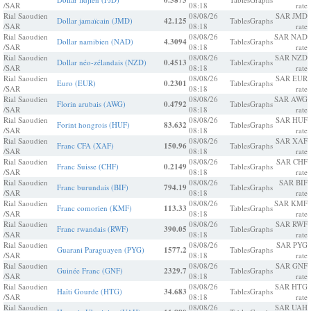
0.5875
/SAR
08:18
rate
Rial Saoudien
08/08/26
SAR JMD
Dollar jamaïcain (JMD)
42.125
Tables
Graphs
/SAR
08:18
rate
Rial Saoudien
08/08/26
SAR NAD
Dollar namibien (NAD)
4.3094
Tables
Graphs
/SAR
08:18
rate
Rial Saoudien
08/08/26
SAR NZD
Dollar néo-zélandais (NZD)
0.4513
Tables
Graphs
/SAR
08:18
rate
Rial Saoudien
08/08/26
SAR EUR
Euro (EUR)
0.2301
Tables
Graphs
/SAR
08:18
rate
Rial Saoudien
08/08/26
SAR AWG
Florin arubais (AWG)
0.4792
Tables
Graphs
/SAR
08:18
rate
Rial Saoudien
08/08/26
SAR HUF
Forint hongrois (HUF)
83.632
Tables
Graphs
/SAR
08:18
rate
Rial Saoudien
08/08/26
SAR XAF
Franc CFA (XAF)
150.96
Tables
Graphs
/SAR
08:18
rate
Rial Saoudien
08/08/26
SAR CHF
Franc Suisse (CHF)
0.2149
Tables
Graphs
/SAR
08:18
rate
Rial Saoudien
08/08/26
SAR BIF
Franc burundais (BIF)
794.19
Tables
Graphs
/SAR
08:18
rate
Rial Saoudien
08/08/26
SAR KMF
Franc comorien (KMF)
113.33
Tables
Graphs
/SAR
08:18
rate
Rial Saoudien
08/08/26
SAR RWF
Franc rwandais (RWF)
390.05
Tables
Graphs
/SAR
08:18
rate
Rial Saoudien
08/08/26
SAR PYG
Guarani Paraguayen (PYG)
1577.2
Tables
Graphs
/SAR
08:18
rate
Rial Saoudien
08/08/26
SAR GNF
Guinée Franc (GNF)
2329.7
Tables
Graphs
/SAR
08:18
rate
Rial Saoudien
08/08/26
SAR HTG
Haïti Gourde (HTG)
34.683
Tables
Graphs
/SAR
08:18
rate
Rial Saoudien
08/08/26
SAR UAH