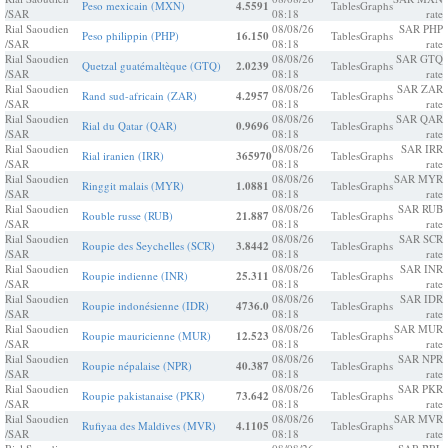
Peso mexicain (MXN)
4.5591
Tables
Graphs
/SAR
08:18
rate
Rial Saoudien
08/08/26
SAR PHP
Peso philippin (PHP)
16.150
Tables
Graphs
/SAR
08:18
rate
Rial Saoudien
08/08/26
SAR GTQ
Quetzal guatémaltèque (GTQ)
2.0239
Tables
Graphs
/SAR
08:18
rate
Rial Saoudien
08/08/26
SAR ZAR
Rand sud-africain (ZAR)
4.2957
Tables
Graphs
/SAR
08:18
rate
Rial Saoudien
08/08/26
SAR QAR
Rial du Qatar (QAR)
0.9696
Tables
Graphs
/SAR
08:18
rate
Rial Saoudien
08/08/26
SAR IRR
Rial iranien (IRR)
365970
Tables
Graphs
/SAR
08:18
rate
Rial Saoudien
08/08/26
SAR MYR
Ringgit malais (MYR)
1.0881
Tables
Graphs
/SAR
08:18
rate
Rial Saoudien
08/08/26
SAR RUB
Rouble russe (RUB)
21.887
Tables
Graphs
/SAR
08:18
rate
Rial Saoudien
08/08/26
SAR SCR
Roupie des Seychelles (SCR)
3.8442
Tables
Graphs
/SAR
08:18
rate
Rial Saoudien
08/08/26
SAR INR
Roupie indienne (INR)
25.311
Tables
Graphs
/SAR
08:18
rate
Rial Saoudien
08/08/26
SAR IDR
Roupie indonésienne (IDR)
4736.0
Tables
Graphs
/SAR
08:18
rate
Rial Saoudien
08/08/26
SAR MUR
Roupie mauricienne (MUR)
12.523
Tables
Graphs
/SAR
08:18
rate
Rial Saoudien
08/08/26
SAR NPR
Roupie népalaise (NPR)
40.387
Tables
Graphs
/SAR
08:18
rate
Rial Saoudien
08/08/26
SAR PKR
Roupie pakistanaise (PKR)
73.642
Tables
Graphs
/SAR
08:18
rate
Rial Saoudien
08/08/26
SAR MVR
Rufiyaa des Maldives (MVR)
4.1105
Tables
Graphs
/SAR
08:18
rate