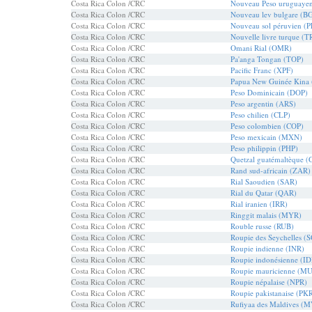
Costa Rica Colon /CRC
Nouveau Peso uruguaye
Costa Rica Colon /CRC
Nouveau lev bulgare (B
Costa Rica Colon /CRC
Nouveau sol péruvien (
Costa Rica Colon /CRC
Nouvelle livre turque (T
Costa Rica Colon /CRC
Omani Rial (OMR)
Costa Rica Colon /CRC
Pa'anga Tongan (TOP)
Costa Rica Colon /CRC
Pacific Franc (XPF)
Costa Rica Colon /CRC
Papua New Guinée Kina
Costa Rica Colon /CRC
Peso Dominicain (DOP)
Costa Rica Colon /CRC
Peso argentin (ARS)
Costa Rica Colon /CRC
Peso chilien (CLP)
Costa Rica Colon /CRC
Peso colombien (COP)
Costa Rica Colon /CRC
Peso mexicain (MXN)
Costa Rica Colon /CRC
Peso philippin (PHP)
Costa Rica Colon /CRC
Quetzal guatémaltèque 
Costa Rica Colon /CRC
Rand sud-africain (ZAR)
Costa Rica Colon /CRC
Rial Saoudien (SAR)
Costa Rica Colon /CRC
Rial du Qatar (QAR)
Costa Rica Colon /CRC
Rial iranien (IRR)
Costa Rica Colon /CRC
Ringgit malais (MYR)
Costa Rica Colon /CRC
Rouble russe (RUB)
Costa Rica Colon /CRC
Roupie des Seychelles (
Costa Rica Colon /CRC
Roupie indienne (INR)
Costa Rica Colon /CRC
Roupie indonésienne (ID
Costa Rica Colon /CRC
Roupie mauricienne (M
Costa Rica Colon /CRC
Roupie népalaise (NPR)
Costa Rica Colon /CRC
Roupie pakistanaise (PK
Costa Rica Colon /CRC
Rufiyaa des Maldives (