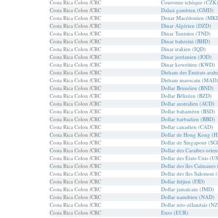
Costa Rica Colon /CRC
Couronne tchèque (CZK
Costa Rica Colon /CRC
Dalasi gambien (GMD)
Costa Rica Colon /CRC
Denar Macédonien (MK
Costa Rica Colon /CRC
Dinar Algérien (DZD)
Costa Rica Colon /CRC
Dinar Tunisien (TND)
Costa Rica Colon /CRC
Dinar bahreïni (BHD)
Costa Rica Colon /CRC
Dinar irakien (IQD)
Costa Rica Colon /CRC
Dinar jordanien (JOD)
Costa Rica Colon /CRC
Dinar koweïtien (KWD)
Costa Rica Colon /CRC
Dirham des Émirats arab
Costa Rica Colon /CRC
Dirham marocain (MAD
Costa Rica Colon /CRC
Dollar Brunéien (BND)
Costa Rica Colon /CRC
Dollar Bélizéen (BZD)
Costa Rica Colon /CRC
Dollar australien (AUD)
Costa Rica Colon /CRC
Dollar bahaméen (BSD)
Costa Rica Colon /CRC
Dollar barbadien (BBD)
Costa Rica Colon /CRC
Dollar canadien (CAD)
Costa Rica Colon /CRC
Dollar de Hong Kong (
Costa Rica Colon /CRC
Dollar de Singapour (SG
Costa Rica Colon /CRC
Dollar des Caraïbes orie
Costa Rica Colon /CRC
Dollar des États-Unis (U
Costa Rica Colon /CRC
Dollar des îles Caïmane
Costa Rica Colon /CRC
Dollar des îles Salomon 
Costa Rica Colon /CRC
Dollar fidjien (FJD)
Costa Rica Colon /CRC
Dollar jamaïcain (JMD)
Costa Rica Colon /CRC
Dollar namibien (NAD)
Costa Rica Colon /CRC
Dollar néo-zélandais (N
Costa Rica Colon /CRC
Euro (EUR)