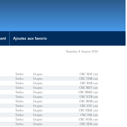
gent
Ajoutez aux favoris
Saturday 8 August 2026
Tables
Graphs
CRC XOF rate
Tables
Graphs
CRC THB rate
Tables
Graphs
CRC PAB rate
Tables
Graphs
CRC BDT rate
Tables
Graphs
CRC BMD rate
Tables
Graphs
CRC ETB rate
Tables
Graphs
CRC BOB rate
Tables
Graphs
CRC SVC rate
Tables
Graphs
CRC DKK rate
Tables
Graphs
CRC ISK rate
Tables
Graphs
CRC NOK rate
Tables
Graphs
CRC SEK rate