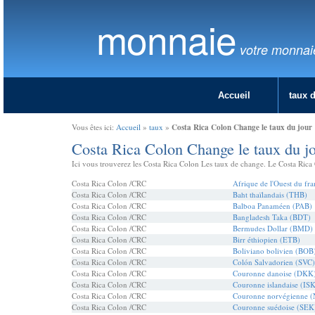
monnaie
votre monnai
Accueil
taux 
Costa Rica Colon Change le taux du jour
Vous êtes ici:
Accueil
»
taux
»
Costa Rica Colon Change le taux du j
Ici vous trouverez les Costa Rica Colon Les taux de change. Le Costa Rica C
Costa Rica Colon /CRC
Afrique de l'Ouest du f
Costa Rica Colon /CRC
Baht thaïlandais (THB)
Costa Rica Colon /CRC
Balboa Panaméen (PAB)
Costa Rica Colon /CRC
Bangladesh Taka (BDT)
Costa Rica Colon /CRC
Bermudes Dollar (BMD)
Costa Rica Colon /CRC
Birr éthiopien (ETB)
Costa Rica Colon /CRC
Boliviano bolivien (BOB
Costa Rica Colon /CRC
Colón Salvadorien (SVC)
Costa Rica Colon /CRC
Couronne danoise (DKK
Costa Rica Colon /CRC
Couronne islandaise (IS
Costa Rica Colon /CRC
Couronne norvégienne 
Costa Rica Colon /CRC
Couronne suédoise (SEK