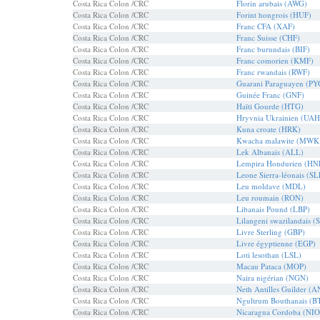
Costa Rica Colon /CRC
Florin arubais (AWG)
Costa Rica Colon /CRC
Forint hongrois (HUF)
Costa Rica Colon /CRC
Franc CFA (XAF)
Costa Rica Colon /CRC
Franc Suisse (CHF)
Costa Rica Colon /CRC
Franc burundais (BIF)
Costa Rica Colon /CRC
Franc comorien (KMF)
Costa Rica Colon /CRC
Franc rwandais (RWF)
Costa Rica Colon /CRC
Guarani Paraguayen (PY
Costa Rica Colon /CRC
Guinée Franc (GNF)
Costa Rica Colon /CRC
Haïti Gourde (HTG)
Costa Rica Colon /CRC
Hryvnia Ukrainien (UAH
Costa Rica Colon /CRC
Kuna croate (HRK)
Costa Rica Colon /CRC
Kwacha malawite (MWK
Costa Rica Colon /CRC
Lek Albanais (ALL)
Costa Rica Colon /CRC
Lempira Hondurien (HN
Costa Rica Colon /CRC
Leone Sierra-léonais (SL
Costa Rica Colon /CRC
Leu moldave (MDL)
Costa Rica Colon /CRC
Leu roumain (RON)
Costa Rica Colon /CRC
Libanais Pound (LBP)
Costa Rica Colon /CRC
Lilangeni swazilandais (
Costa Rica Colon /CRC
Livre Sterling (GBP)
Costa Rica Colon /CRC
Livre égyptienne (EGP)
Costa Rica Colon /CRC
Loti lesothan (LSL)
Costa Rica Colon /CRC
Macau Pataca (MOP)
Costa Rica Colon /CRC
Naira nigérian (NGN)
Costa Rica Colon /CRC
Neth Antilles Guilder (
Costa Rica Colon /CRC
Ngultrum Bouthanais (B
Costa Rica Colon /CRC
Nicaragua Cordoba (NIO