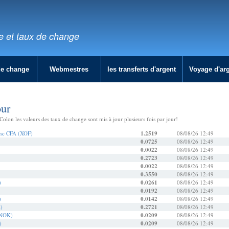
e et taux de change
de change
Webmestres
les transferts d'argent
Voyage d'ar
our
olon les valeurs des taux de change sont mis à jour plusieurs fois par jour!
ranc CFA (XOF)
1.2519
08/08/26 12:49
0.0725
08/08/26 12:49
0.0022
08/08/26 12:49
0.2723
08/08/26 12:49
0.0022
08/08/26 12:49
0.3550
08/08/26 12:49
)
0.0261
08/08/26 12:49
0.0192
08/08/26 12:49
)
0.0142
08/08/26 12:49
K)
0.2721
08/08/26 12:49
(NOK)
0.0209
08/08/26 12:49
)
0.0209
08/08/26 12:49