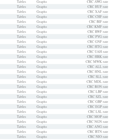
Tables
Graphs
CRC AWG rate
Tables
Graphs
CRC HUF rate
Tables
Graphs
CRC XAF rate
Tables
Graphs
CRC CHF rate
Tables
Graphs
CRC BIF rate
Tables
Graphs
CRC KMF rate
Tables
Graphs
CRC RWF rate
Tables
Graphs
CRC PYG rate
Tables
Graphs
CRC GNF rate
Tables
Graphs
CRC HTG rate
Tables
Graphs
CRC UAH rate
Tables
Graphs
CRC HRK rate
Tables
Graphs
CRC MWK rate
Tables
Graphs
CRC ALL rate
Tables
Graphs
CRC HNL rate
Tables
Graphs
CRC SLL rate
Tables
Graphs
CRC MDL rate
Tables
Graphs
CRC RON rate
Tables
Graphs
CRC LBP rate
Tables
Graphs
CRC SZL rate
Tables
Graphs
CRC GBP rate
Tables
Graphs
CRC EGP rate
Tables
Graphs
CRC LSL rate
Tables
Graphs
CRC MOP rate
Tables
Graphs
CRC NGN rate
Tables
Graphs
CRC ANG rate
Tables
Graphs
CRC BTN rate
Tables
Graphs
CRC NIO rate