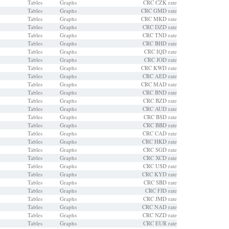
Tables
Graphs
CRC CZK rate
Tables
Graphs
CRC GMD rate
Tables
Graphs
CRC MKD rate
Tables
Graphs
CRC DZD rate
Tables
Graphs
CRC TND rate
Tables
Graphs
CRC BHD rate
Tables
Graphs
CRC IQD rate
Tables
Graphs
CRC JOD rate
Tables
Graphs
CRC KWD rate
Tables
Graphs
CRC AED rate
Tables
Graphs
CRC MAD rate
Tables
Graphs
CRC BND rate
Tables
Graphs
CRC BZD rate
Tables
Graphs
CRC AUD rate
Tables
Graphs
CRC BSD rate
Tables
Graphs
CRC BBD rate
Tables
Graphs
CRC CAD rate
Tables
Graphs
CRC HKD rate
Tables
Graphs
CRC SGD rate
Tables
Graphs
CRC XCD rate
Tables
Graphs
CRC USD rate
Tables
Graphs
CRC KYD rate
Tables
Graphs
CRC SBD rate
Tables
Graphs
CRC FJD rate
Tables
Graphs
CRC JMD rate
Tables
Graphs
CRC NAD rate
Tables
Graphs
CRC NZD rate
Tables
Graphs
CRC EUR rate