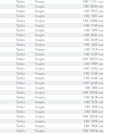
Tables
Graphs
CRC UYU rate
Tables
Graphs
CRC BGN rate
Tables
Graphs
CRC PEN rate
Tables
Graphs
CRC TRY rate
Tables
Graphs
CRC OMR rate
Tables
Graphs
CRC TOP rate
Tables
Graphs
CRC XPF rate
Tables
Graphs
CRC PGK rate
Tables
Graphs
CRC DOP rate
Tables
Graphs
CRC ARS rate
Tables
Graphs
CRC CLP rate
Tables
Graphs
CRC COP rate
Tables
Graphs
CRC MXN rate
Tables
Graphs
CRC PHP rate
Tables
Graphs
CRC GTQ rate
Tables
Graphs
CRC ZAR rate
Tables
Graphs
CRC SAR rate
Tables
Graphs
CRC QAR rate
Tables
Graphs
CRC IRR rate
Tables
Graphs
CRC MYR rate
Tables
Graphs
CRC RUB rate
Tables
Graphs
CRC SCR rate
Tables
Graphs
CRC INR rate
Tables
Graphs
CRC IDR rate
Tables
Graphs
CRC MUR rate
Tables
Graphs
CRC NPR rate
Tables
Graphs
CRC PKR rate
Tables
Graphs
CRC MVR rate