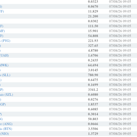
0.0323
07/08/26 09:05
G)
0.0670
07/08/26 09:05
UF)
11.829
07/08/26 09:05
21.200
07/08/26 09:05
0.0302
07/08/26 09:05
IF)
111.50
07/08/26 09:05
MF)
15.901
07/08/26 09:05
WF)
54.808
07/08/26 09:05
n (PYG)
221.93
07/08/26 09:05
)
327.65
07/08/26 09:05
)
4.8780
07/08/26 09:05
 (UAH)
1.6706
07/08/26 09:05
0.2435
07/08/26 09:05
(MWK)
64.694
07/08/26 09:05
)
3.0145
07/08/26 09:05
is (SLL)
780.90
07/08/26 09:05
)
0.6475
07/08/26 09:05
)
0.1699
07/08/26 09:05
BP)
3341.2
07/08/26 09:05
ais (SZL)
0.6080
07/08/26 09:05
)
0.0276
07/08/26 09:05
EGP)
1.8537
07/08/26 09:05
0.6085
07/08/26 09:05
P)
0.3014
07/08/26 09:05
N)
50.803
07/08/26 09:05
der (ANG)
0.0666
07/08/26 09:05
is (BTN)
3.5506
07/08/26 09:05
 (NIO)
1.3729
07/08/26 09:05