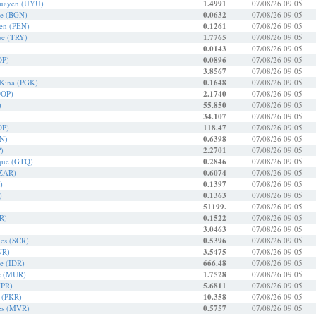
guayen (UYU)
1.4991
07/08/26 09:05
re (BGN)
0.0632
07/08/26 09:05
ien (PEN)
0.1261
07/08/26 09:05
que (TRY)
1.7765
07/08/26 09:05
0.0143
07/08/26 09:05
OP)
0.0896
07/08/26 09:05
3.8567
07/08/26 09:05
Kina (PGK)
0.1648
07/08/26 09:05
DOP)
2.1740
07/08/26 09:05
)
55.850
07/08/26 09:05
34.107
07/08/26 09:05
OP)
118.47
07/08/26 09:05
XN)
0.6398
07/08/26 09:05
P)
2.2701
07/08/26 09:05
èque (GTQ)
0.2846
07/08/26 09:05
(ZAR)
0.6074
07/08/26 09:05
)
0.1397
07/08/26 09:05
)
0.1363
07/08/26 09:05
51199.
07/08/26 09:05
R)
0.1522
07/08/26 09:05
3.0463
07/08/26 09:05
les (SCR)
0.5396
07/08/26 09:05
NR)
3.5475
07/08/26 09:05
e (IDR)
666.48
07/08/26 09:05
e (MUR)
1.7528
07/08/26 09:05
NPR)
5.6811
07/08/26 09:05
e (PKR)
10.358
07/08/26 09:05
ves (MVR)
0.5757
07/08/26 09:05