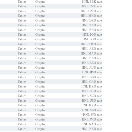
Tables
Graphs
HNL SEK rate
Tables
Graphs
HNL CZK rate
Tables
Graphs
HNL GMD rate
Tables
Graphs
HNL MKD rate
Tables
Graphs
HNL DZD rate
Tables
Graphs
HNL TND rate
Tables
Graphs
HNL BHD rate
Tables
Graphs
HNL IQD rate
Tables
Graphs
HNL JOD rate
Tables
Graphs
HNL KWD rate
Tables
Graphs
HNL AED rate
Tables
Graphs
HNL MAD rate
Tables
Graphs
HNL BND rate
Tables
Graphs
HNL BZD rate
Tables
Graphs
HNL AUD rate
Tables
Graphs
HNL BSD rate
Tables
Graphs
HNL BBD rate
Tables
Graphs
HNL CAD rate
Tables
Graphs
HNL HKD rate
Tables
Graphs
HNL SGD rate
Tables
Graphs
HNL XCD rate
Tables
Graphs
HNL USD rate
Tables
Graphs
HNL KYD rate
Tables
Graphs
HNL SBD rate
Tables
Graphs
HNL FJD rate
Tables
Graphs
HNL JMD rate
Tables
Graphs
HNL NAD rate
Tables
Graphs
HNL NZD rate