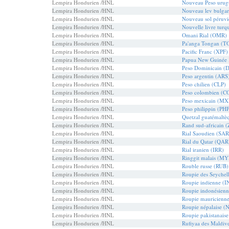
Lempira Hondurien /HNL
Nouveau Peso uru
Lempira Hondurien /HNL
Nouveau lev bulga
Lempira Hondurien /HNL
Nouveau sol péruv
Lempira Hondurien /HNL
Nouvelle livre tur
Lempira Hondurien /HNL
Omani Rial (OMR)
Lempira Hondurien /HNL
Pa'anga Tongan (T
Lempira Hondurien /HNL
Pacific Franc (XPF)
Lempira Hondurien /HNL
Papua New Guinée 
Lempira Hondurien /HNL
Peso Dominicain (
Lempira Hondurien /HNL
Peso argentin (ARS
Lempira Hondurien /HNL
Peso chilien (CLP)
Lempira Hondurien /HNL
Peso colombien (C
Lempira Hondurien /HNL
Peso mexicain (M
Lempira Hondurien /HNL
Peso philippin (PH
Lempira Hondurien /HNL
Quetzal guatémalt
Lempira Hondurien /HNL
Rand sud-africain 
Lempira Hondurien /HNL
Rial Saoudien (SAR
Lempira Hondurien /HNL
Rial du Qatar (QAR
Lempira Hondurien /HNL
Rial iranien (IRR)
Lempira Hondurien /HNL
Ringgit malais (MY
Lempira Hondurien /HNL
Rouble russe (RUB)
Lempira Hondurien /HNL
Roupie des Seychel
Lempira Hondurien /HNL
Roupie indienne (I
Lempira Hondurien /HNL
Roupie indonésienn
Lempira Hondurien /HNL
Roupie mauricienn
Lempira Hondurien /HNL
Roupie népalaise (
Lempira Hondurien /HNL
Roupie pakistanais
Lempira Hondurien /HNL
Rufiyaa des Maldi