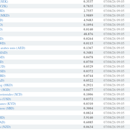
 (SEK)
0.3537
07/08/26 09:05
(CZK)
0.7835
07/08/26 09:05
MD)
2.7557
07/08/26 09:05
 (MKD)
1.9889
07/08/26 09:05
ZD)
4.9483
07/08/26 09:05
D)
0.1094
07/08/26 09:05
D)
0.0140
07/08/26 09:05
48.876
07/08/26 09:05
OD)
0.0264
07/08/26 09:05
KWD)
0.0115
07/08/26 09:05
 arabes unis (AED)
0.1367
07/08/26 09:05
(MAD)
0.3481
07/08/26 09:05
BND)
0.0478
07/08/26 09:05
ZD)
0.0750
07/08/26 09:05
AUD)
0.0529
07/08/26 09:05
BSD)
0.0372
07/08/26 09:05
BBD)
0.0744
07/08/26 09:05
AD)
0.0522
07/08/26 09:05
ong (HKD)
0.2921
07/08/26 09:05
r (SGD)
0.0477
07/08/26 09:05
 orientales (XCD)
0.1006
07/08/26 09:05
is (USD)
0.0372
07/08/26 09:05
ïmanes (KYD)
0.0310
07/08/26 09:05
lomon (SBD)
0.3004
07/08/26 09:05
0.0824
07/08/26 09:05
JMD)
5.9140
07/08/26 09:05
NAD)
0.6085
07/08/26 09:05
is (NZD)
0.0634
07/08/26 09:05