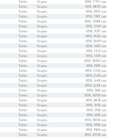
Tables
Graphs
HNL UYU rate
Tables
Graphs
HNL BGN rate
Tables
Graphs
HNL PEN rate
Tables
Graphs
HNL TRY rate
Tables
Graphs
HNL OMR rate
Tables
Graphs
HNL TOP rate
Tables
Graphs
HNL XPF rate
Tables
Graphs
HNL PGK rate
Tables
Graphs
HNL DOP rate
Tables
Graphs
HNL ARS rate
Tables
Graphs
HNL CLP rate
Tables
Graphs
HNL COP rate
Tables
Graphs
HNL MXN rate
Tables
Graphs
HNL PHP rate
Tables
Graphs
HNL GTQ rate
Tables
Graphs
HNL ZAR rate
Tables
Graphs
HNL SAR rate
Tables
Graphs
HNL QAR rate
Tables
Graphs
HNL IRR rate
Tables
Graphs
HNL MYR rate
Tables
Graphs
HNL RUB rate
Tables
Graphs
HNL SCR rate
Tables
Graphs
HNL INR rate
Tables
Graphs
HNL IDR rate
Tables
Graphs
HNL MUR rate
Tables
Graphs
HNL NPR rate
Tables
Graphs
HNL PKR rate
Tables
Graphs
HNL MVR rate