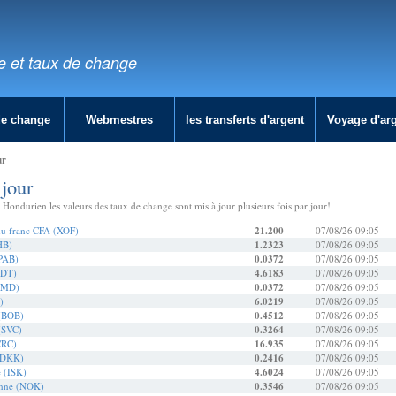
e et taux de change
de change
Webmestres
les transferts d'argent
Voyage d'ar
ur
jour
ondurien les valeurs des taux de change sont mis à jour plusieurs fois par jour!
 du franc CFA (XOF)
21.200
07/08/26 09:05
HB)
1.2323
07/08/26 09:05
PAB)
0.0372
07/08/26 09:05
BDT)
4.6183
07/08/26 09:05
(BMD)
0.0372
07/08/26 09:05
)
6.0219
07/08/26 09:05
 (BOB)
0.4512
07/08/26 09:05
(SVC)
0.3264
07/08/26 09:05
CRC)
16.935
07/08/26 09:05
(DKK)
0.2416
07/08/26 09:05
e (ISK)
4.6024
07/08/26 09:05
enne (NOK)
0.3546
07/08/26 09:05