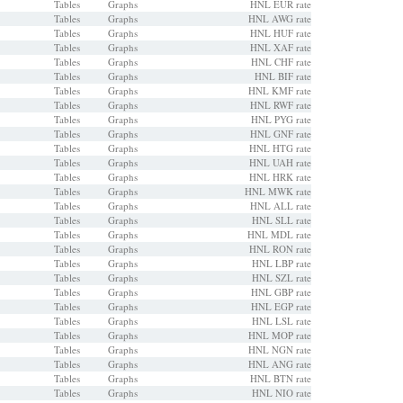
Tables
Graphs
HNL EUR rate
Tables
Graphs
HNL AWG rate
Tables
Graphs
HNL HUF rate
Tables
Graphs
HNL XAF rate
Tables
Graphs
HNL CHF rate
Tables
Graphs
HNL BIF rate
Tables
Graphs
HNL KMF rate
Tables
Graphs
HNL RWF rate
Tables
Graphs
HNL PYG rate
Tables
Graphs
HNL GNF rate
Tables
Graphs
HNL HTG rate
Tables
Graphs
HNL UAH rate
Tables
Graphs
HNL HRK rate
Tables
Graphs
HNL MWK rate
Tables
Graphs
HNL ALL rate
Tables
Graphs
HNL SLL rate
Tables
Graphs
HNL MDL rate
Tables
Graphs
HNL RON rate
Tables
Graphs
HNL LBP rate
Tables
Graphs
HNL SZL rate
Tables
Graphs
HNL GBP rate
Tables
Graphs
HNL EGP rate
Tables
Graphs
HNL LSL rate
Tables
Graphs
HNL MOP rate
Tables
Graphs
HNL NGN rate
Tables
Graphs
HNL ANG rate
Tables
Graphs
HNL BTN rate
Tables
Graphs
HNL NIO rate