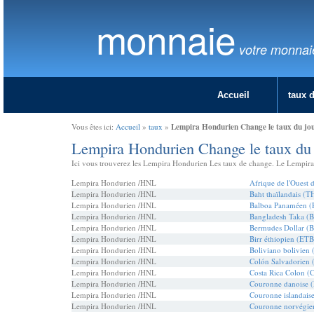
monnaie
votre monnai
Accueil
taux 
Lempira Hondurien Change le taux du jo
Vous êtes ici:
Accueil
»
taux
»
Lempira Hondurien Change le taux du 
Ici vous trouverez les Lempira Hondurien Les taux de change. Le Lempira H
Lempira Hondurien /HNL
Afrique de l'Ouest
Lempira Hondurien /HNL
Baht thaïlandais (T
Lempira Hondurien /HNL
Balboa Panaméen (
Lempira Hondurien /HNL
Bangladesh Taka (
Lempira Hondurien /HNL
Bermudes Dollar 
Lempira Hondurien /HNL
Birr éthiopien (ETB
Lempira Hondurien /HNL
Boliviano bolivien
Lempira Hondurien /HNL
Colón Salvadorien 
Lempira Hondurien /HNL
Costa Rica Colon (
Lempira Hondurien /HNL
Couronne danoise 
Lempira Hondurien /HNL
Couronne islandais
Lempira Hondurien /HNL
Couronne norvégi