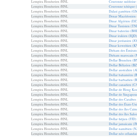
Lempira Hondurien /HNL
Couronne suédoise
Lempira Hondurien /HNL
Couronne tchèque 
Lempira Hondurien /HNL
Dalasi gambien (G
Lempira Hondurien /HNL
Denar Macédonien
Lempira Hondurien /HNL
Dinar Algérien (D
Lempira Hondurien /HNL
Dinar Tunisien (TN
Lempira Hondurien /HNL
Dinar bahreïni (BH
Lempira Hondurien /HNL
Dinar irakien (IQD)
Lempira Hondurien /HNL
Dinar jordanien (J
Lempira Hondurien /HNL
Dinar koweïtien (
Lempira Hondurien /HNL
Dirham des Émirats
Lempira Hondurien /HNL
Dirham marocain 
Lempira Hondurien /HNL
Dollar Brunéien (
Lempira Hondurien /HNL
Dollar Bélizéen (B
Lempira Hondurien /HNL
Dollar australien (
Lempira Hondurien /HNL
Dollar bahaméen (
Lempira Hondurien /HNL
Dollar barbadien (
Lempira Hondurien /HNL
Dollar canadien (C
Lempira Hondurien /HNL
Dollar de Hong K
Lempira Hondurien /HNL
Dollar de Singapou
Lempira Hondurien /HNL
Dollar des Caraïbes
Lempira Hondurien /HNL
Dollar des États-Un
Lempira Hondurien /HNL
Dollar des îles Ca
Lempira Hondurien /HNL
Dollar des îles Sa
Lempira Hondurien /HNL
Dollar fidjien (FJD)
Lempira Hondurien /HNL
Dollar jamaïcain (
Lempira Hondurien /HNL
Dollar namibien (
Lempira Hondurien /HNL
Dollar néo-zélanda