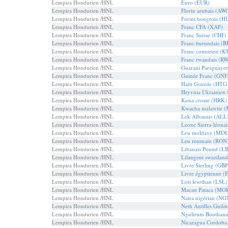
Lempira Hondurien /HNL
Euro (EUR)
Lempira Hondurien /HNL
Florin arubais (AW
Lempira Hondurien /HNL
Forint hongrois (H
Lempira Hondurien /HNL
Franc CFA (XAF)
Lempira Hondurien /HNL
Franc Suisse (CHF)
Lempira Hondurien /HNL
Franc burundais (B
Lempira Hondurien /HNL
Franc comorien (K
Lempira Hondurien /HNL
Franc rwandais (R
Lempira Hondurien /HNL
Guarani Paraguaye
Lempira Hondurien /HNL
Guinée Franc (GNF
Lempira Hondurien /HNL
Haïti Gourde (HTG
Lempira Hondurien /HNL
Hryvnia Ukrainien
Lempira Hondurien /HNL
Kuna croate (HRK)
Lempira Hondurien /HNL
Kwacha malawite 
Lempira Hondurien /HNL
Lek Albanais (ALL
Lempira Hondurien /HNL
Leone Sierra-léona
Lempira Hondurien /HNL
Leu moldave (MDL
Lempira Hondurien /HNL
Leu roumain (RON
Lempira Hondurien /HNL
Libanais Pound (L
Lempira Hondurien /HNL
Lilangeni swaziland
Lempira Hondurien /HNL
Livre Sterling (GBP
Lempira Hondurien /HNL
Livre égyptienne (
Lempira Hondurien /HNL
Loti lesothan (LSL)
Lempira Hondurien /HNL
Macau Pataca (MO
Lempira Hondurien /HNL
Naira nigérian (NG
Lempira Hondurien /HNL
Neth Antilles Guil
Lempira Hondurien /HNL
Ngultrum Bouthana
Lempira Hondurien /HNL
Nicaragua Cordoba