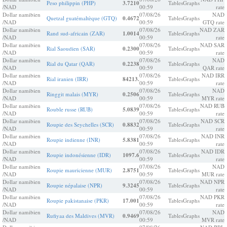
Peso philippin (PHP)
3.7210
Tables
Graphs
/NAD
00:59
rate
Dollar namibien
07/08/26
NAD
Quetzal guatémaltèque (GTQ)
0.4672
Tables
Graphs
/NAD
00:59
GTQ rate
Dollar namibien
07/08/26
NAD ZAR
Rand sud-africain (ZAR)
1.0014
Tables
Graphs
/NAD
00:59
rate
Dollar namibien
07/08/26
NAD SAR
Rial Saoudien (SAR)
0.2300
Tables
Graphs
/NAD
00:59
rate
Dollar namibien
07/08/26
NAD
Rial du Qatar (QAR)
0.2238
Tables
Graphs
/NAD
00:59
QAR rate
Dollar namibien
07/08/26
NAD IRR
Rial iranien (IRR)
84213.
Tables
Graphs
/NAD
00:59
rate
Dollar namibien
07/08/26
NAD
Ringgit malais (MYR)
0.2506
Tables
Graphs
/NAD
00:59
MYR rate
Dollar namibien
07/08/26
NAD RUB
Rouble russe (RUB)
5.0839
Tables
Graphs
/NAD
00:59
rate
Dollar namibien
07/08/26
NAD SCR
Roupie des Seychelles (SCR)
0.8832
Tables
Graphs
/NAD
00:59
rate
Dollar namibien
07/08/26
NAD INR
Roupie indienne (INR)
5.8381
Tables
Graphs
/NAD
00:59
rate
Dollar namibien
07/08/26
NAD IDR
Roupie indonésienne (IDR)
1097.6
Tables
Graphs
/NAD
00:59
rate
Dollar namibien
07/08/26
NAD
Roupie mauricienne (MUR)
2.8751
Tables
Graphs
/NAD
00:59
MUR rate
Dollar namibien
07/08/26
NAD NPR
Roupie népalaise (NPR)
9.3245
Tables
Graphs
/NAD
00:59
rate
Dollar namibien
07/08/26
NAD PKR
Roupie pakistanaise (PKR)
17.001
Tables
Graphs
/NAD
00:59
rate
Dollar namibien
07/08/26
NAD
Rufiyaa des Maldives (MVR)
0.9469
Tables
Graphs
/NAD
00:59
MVR rate