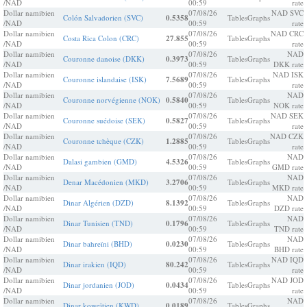
/NAD
00:59
rate
Dollar namibien
07/08/26
NAD SVC
Colón Salvadorien (SVC)
0.5358
Tables
Graphs
/NAD
00:59
rate
Dollar namibien
07/08/26
NAD CRC
Costa Rica Colon (CRC)
27.855
Tables
Graphs
/NAD
00:59
rate
Dollar namibien
07/08/26
NAD
Couronne danoise (DKK)
0.3973
Tables
Graphs
/NAD
00:59
DKK rate
Dollar namibien
07/08/26
NAD ISK
Couronne islandaise (ISK)
7.5689
Tables
Graphs
/NAD
00:59
rate
Dollar namibien
07/08/26
NAD
Couronne norvégienne (NOK)
0.5840
Tables
Graphs
/NAD
00:59
NOK rate
Dollar namibien
07/08/26
NAD SEK
Couronne suédoise (SEK)
0.5827
Tables
Graphs
/NAD
00:59
rate
Dollar namibien
07/08/26
NAD CZK
Couronne tchèque (CZK)
1.2885
Tables
Graphs
/NAD
00:59
rate
Dollar namibien
07/08/26
NAD
Dalasi gambien (GMD)
4.5326
Tables
Graphs
/NAD
00:59
GMD rate
Dollar namibien
07/08/26
NAD
Denar Macédonien (MKD)
3.2706
Tables
Graphs
/NAD
00:59
MKD rate
Dollar namibien
07/08/26
NAD
Dinar Algérien (DZD)
8.1392
Tables
Graphs
/NAD
00:59
DZD rate
Dollar namibien
07/08/26
NAD
Dinar Tunisien (TND)
0.1796
Tables
Graphs
/NAD
00:59
TND rate
Dollar namibien
07/08/26
NAD
Dinar bahreïni (BHD)
0.0230
Tables
Graphs
/NAD
00:59
BHD rate
Dollar namibien
07/08/26
NAD IQD
Dinar irakien (IQD)
80.242
Tables
Graphs
/NAD
00:59
rate
Dollar namibien
07/08/26
NAD JOD
Dinar jordanien (JOD)
0.0434
Tables
Graphs
/NAD
00:59
rate
Dollar namibien
07/08/26
NAD
Dinar koweïtien (KWD)
0.0189
Tables
Graphs