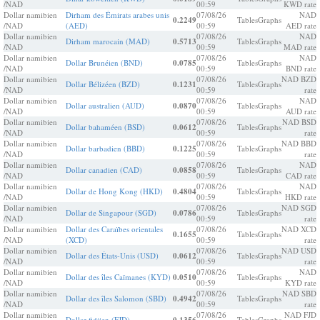
/NAD
00:59
KWD rate
Dollar namibien
Dirham des Émirats arabes unis
07/08/26
NAD
0.2249
Tables
Graphs
/NAD
(AED)
00:59
AED rate
Dollar namibien
07/08/26
NAD
Dirham marocain (MAD)
0.5713
Tables
Graphs
/NAD
00:59
MAD rate
Dollar namibien
07/08/26
NAD
Dollar Brunéien (BND)
0.0785
Tables
Graphs
/NAD
00:59
BND rate
Dollar namibien
07/08/26
NAD BZD
Dollar Bélizéen (BZD)
0.1231
Tables
Graphs
/NAD
00:59
rate
Dollar namibien
07/08/26
NAD
Dollar australien (AUD)
0.0870
Tables
Graphs
/NAD
00:59
AUD rate
Dollar namibien
07/08/26
NAD BSD
Dollar bahaméen (BSD)
0.0612
Tables
Graphs
/NAD
00:59
rate
Dollar namibien
07/08/26
NAD BBD
Dollar barbadien (BBD)
0.1225
Tables
Graphs
/NAD
00:59
rate
Dollar namibien
07/08/26
NAD
Dollar canadien (CAD)
0.0858
Tables
Graphs
/NAD
00:59
CAD rate
Dollar namibien
07/08/26
NAD
Dollar de Hong Kong (HKD)
0.4804
Tables
Graphs
/NAD
00:59
HKD rate
Dollar namibien
07/08/26
NAD SGD
Dollar de Singapour (SGD)
0.0786
Tables
Graphs
/NAD
00:59
rate
Dollar namibien
Dollar des Caraïbes orientales
07/08/26
NAD XCD
0.1655
Tables
Graphs
/NAD
(XCD)
00:59
rate
Dollar namibien
07/08/26
NAD USD
Dollar des États-Unis (USD)
0.0612
Tables
Graphs
/NAD
00:59
rate
Dollar namibien
07/08/26
NAD
Dollar des îles Caïmanes (KYD)
0.0510
Tables
Graphs
/NAD
00:59
KYD rate
Dollar namibien
07/08/26
NAD SBD
Dollar des îles Salomon (SBD)
0.4942
Tables
Graphs
/NAD
00:59
rate
Dollar namibien
07/08/26
NAD FJD
Dollar fidjien (FJD)
Tables
Graphs