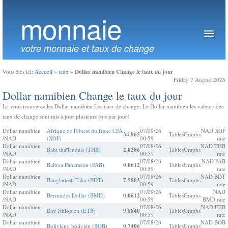
monnaie
votre monnaie et taux de change
Dollar namibien Change le taux du jour
Vous êtes ici:
Accueil
»
taux
»
Friday 7 August 2026
Dollar namibien Change le taux du jour
Ici vous trouverez les Dollar namibien Les taux de change. Le Dollar namibien les valeurs des
taux de change sont mis à jour plusieurs fois par jour!
Dollar namibien
Afrique de l'Ouest du franc CFA
07/08/26
NAD XOF
34.865
Tables
Graphs
/NAD
(XOF)
00:59
rate
Dollar namibien
07/08/26
NAD THB
Baht thaïlandais (THB)
2.0286
Tables
Graphs
/NAD
00:59
rate
Dollar namibien
07/08/26
NAD PAB
Balboa Panaméen (PAB)
0.0612
Tables
Graphs
/NAD
00:59
rate
Dollar namibien
07/08/26
NAD BDT
Bangladesh Taka (BDT)
7.5803
Tables
Graphs
/NAD
00:59
rate
Dollar namibien
07/08/26
NAD
Bermudes Dollar (BMD)
0.0612
Tables
Graphs
/NAD
00:59
BMD rate
Dollar namibien
07/08/26
NAD ETB
Birr éthiopien (ETB)
9.8840
Tables
Graphs
/NAD
00:59
rate
Dollar namibien
07/08/26
NAD BOB
Boliviano bolivien (BOB)
0.7406
Tables
Graphs