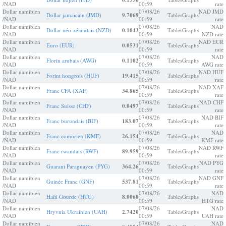
0.1356
/NAD
00:59
rate
Dollar namibien
07/08/26
NAD JMD
Dollar jamaïcain (JMD)
9.7069
Tables
Graphs
/NAD
00:59
rate
Dollar namibien
07/08/26
NAD
Dollar néo-zélandais (NZD)
0.1043
Tables
Graphs
/NAD
00:59
NZD rate
Dollar namibien
07/08/26
NAD EUR
Euro (EUR)
0.0531
Tables
Graphs
/NAD
00:59
rate
Dollar namibien
07/08/26
NAD
Florin arubais (AWG)
0.1102
Tables
Graphs
/NAD
00:59
AWG rate
Dollar namibien
07/08/26
NAD HUF
Forint hongrois (HUF)
19.415
Tables
Graphs
/NAD
00:59
rate
Dollar namibien
07/08/26
NAD XAF
Franc CFA (XAF)
34.865
Tables
Graphs
/NAD
00:59
rate
Dollar namibien
07/08/26
NAD CHF
Franc Suisse (CHF)
0.0497
Tables
Graphs
/NAD
00:59
rate
Dollar namibien
07/08/26
NAD BIF
Franc burundais (BIF)
183.07
Tables
Graphs
/NAD
00:59
rate
Dollar namibien
07/08/26
NAD
Franc comorien (KMF)
26.154
Tables
Graphs
/NAD
00:59
KMF rate
Dollar namibien
07/08/26
NAD RWF
Franc rwandais (RWF)
89.959
Tables
Graphs
/NAD
00:59
rate
Dollar namibien
07/08/26
NAD PYG
Guarani Paraguayen (PYG)
364.26
Tables
Graphs
/NAD
00:59
rate
Dollar namibien
07/08/26
NAD GNF
Guinée Franc (GNF)
537.81
Tables
Graphs
/NAD
00:59
rate
Dollar namibien
07/08/26
NAD
Haïti Gourde (HTG)
8.0068
Tables
Graphs
/NAD
00:59
HTG rate
Dollar namibien
07/08/26
NAD
Hryvnia Ukrainien (UAH)
2.7420
Tables
Graphs
/NAD
00:59
UAH rate
Dollar namibien
07/08/26
NAD