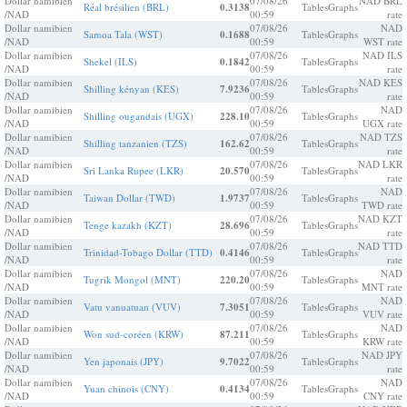
Dollar namibien
07/08/26
NAD BRL
Réal brésilien (BRL)
0.3138
Tables
Graphs
/NAD
00:59
rate
Dollar namibien
07/08/26
NAD
Samoa Tala (WST)
0.1688
Tables
Graphs
/NAD
00:59
WST rate
Dollar namibien
07/08/26
NAD ILS
Shekel (ILS)
0.1842
Tables
Graphs
/NAD
00:59
rate
Dollar namibien
07/08/26
NAD KES
Shilling kényan (KES)
7.9236
Tables
Graphs
/NAD
00:59
rate
Dollar namibien
07/08/26
NAD
Shilling ougandais (UGX)
228.10
Tables
Graphs
/NAD
00:59
UGX rate
Dollar namibien
07/08/26
NAD TZS
Shilling tanzanien (TZS)
162.62
Tables
Graphs
/NAD
00:59
rate
Dollar namibien
07/08/26
NAD LKR
Sri Lanka Rupee (LKR)
20.570
Tables
Graphs
/NAD
00:59
rate
Dollar namibien
07/08/26
NAD
Taiwan Dollar (TWD)
1.9737
Tables
Graphs
/NAD
00:59
TWD rate
Dollar namibien
07/08/26
NAD KZT
Tenge kazakh (KZT)
28.696
Tables
Graphs
/NAD
00:59
rate
Dollar namibien
07/08/26
NAD TTD
Trinidad-Tobago Dollar (TTD)
0.4146
Tables
Graphs
/NAD
00:59
rate
Dollar namibien
07/08/26
NAD
Tugrik Mongol (MNT)
220.20
Tables
Graphs
/NAD
00:59
MNT rate
Dollar namibien
07/08/26
NAD
Vatu vanuatuan (VUV)
7.3051
Tables
Graphs
/NAD
00:59
VUV rate
Dollar namibien
07/08/26
NAD
Won sud-coréen (KRW)
87.211
Tables
Graphs
/NAD
00:59
KRW rate
Dollar namibien
07/08/26
NAD JPY
Yen japonais (JPY)
9.7022
Tables
Graphs
/NAD
00:59
rate
Dollar namibien
07/08/26
NAD
Yuan chinois (CNY)
0.4134
Tables
Graphs
/NAD
00:59
CNY rate