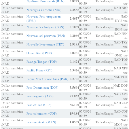
Ngultrum Bouthanais (BTN)
5.8279
Tables
Graphs
/NAD
00:59
rate
Dollar namibien
07/08/26
NAD NIO
Nicaragua Cordoba (NIO)
2.2535
Tables
Graphs
/NAD
00:59
rate
Dollar namibien
Nouveau Peso uruguayen
07/08/26
NAD
2.4657
Tables
Graphs
/NAD
(UYU)
00:59
UYU rate
Dollar namibien
07/08/26
NAD
Nouveau lev bulgare (BGN)
0.1039
Tables
Graphs
/NAD
00:59
BGN rate
Dollar namibien
07/08/26
NAD PEN
Nouveau sol péruvien (PEN)
0.2069
Tables
Graphs
/NAD
00:59
rate
Dollar namibien
07/08/26
NAD TRY
Nouvelle livre turque (TRY)
2.9195
Tables
Graphs
/NAD
00:59
rate
Dollar namibien
07/08/26
NAD
Omani Rial (OMR)
0.0235
Tables
Graphs
/NAD
00:59
OMR rate
Dollar namibien
07/08/26
NAD TOP
Pa'anga Tongan (TOP)
0.1474
Tables
Graphs
/NAD
00:59
rate
Dollar namibien
07/08/26
NAD XPF
Pacific Franc (XPF)
6.3426
Tables
Graphs
/NAD
00:59
rate
Dollar namibien
07/08/26
NAD PGK
Papua New Guinée Kina (PGK)
0.2705
Tables
Graphs
/NAD
00:59
rate
Dollar namibien
07/08/26
NAD DOP
Peso Dominicain (DOP)
3.5694
Tables
Graphs
/NAD
00:59
rate
Dollar namibien
07/08/26
NAD ARS
Peso argentin (ARS)
91.863
Tables
Graphs
/NAD
00:59
rate
Dollar namibien
07/08/26
NAD CLP
Peso chilien (CLP)
56.100
Tables
Graphs
/NAD
00:59
rate
Dollar namibien
07/08/26
NAD COP
Peso colombien (COP)
194.84
Tables
Graphs
/NAD
00:59
rate
Dollar namibien
07/08/26
NAD
Peso mexicain (MXN)
1.0539
Tables
Graphs
/NAD
00:59
MXN rate
Dollar namibien
07/08/26
NAD PHP