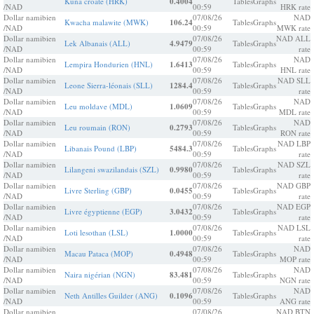
Kuna croate (HRK)
0.4004
Tables
Graphs
/NAD
00:59
HRK rate
Dollar namibien
07/08/26
NAD
Kwacha malawite (MWK)
106.24
Tables
Graphs
/NAD
00:59
MWK rate
Dollar namibien
07/08/26
NAD ALL
Lek Albanais (ALL)
4.9479
Tables
Graphs
/NAD
00:59
rate
Dollar namibien
07/08/26
NAD
Lempira Hondurien (HNL)
1.6413
Tables
Graphs
/NAD
00:59
HNL rate
Dollar namibien
07/08/26
NAD SLL
Leone Sierra-léonais (SLL)
1284.4
Tables
Graphs
/NAD
00:59
rate
Dollar namibien
07/08/26
NAD
Leu moldave (MDL)
1.0609
Tables
Graphs
/NAD
00:59
MDL rate
Dollar namibien
07/08/26
NAD
Leu roumain (RON)
0.2793
Tables
Graphs
/NAD
00:59
RON rate
Dollar namibien
07/08/26
NAD LBP
Libanais Pound (LBP)
5484.3
Tables
Graphs
/NAD
00:59
rate
Dollar namibien
07/08/26
NAD SZL
Lilangeni swazilandais (SZL)
0.9980
Tables
Graphs
/NAD
00:59
rate
Dollar namibien
07/08/26
NAD GBP
Livre Sterling (GBP)
0.0455
Tables
Graphs
/NAD
00:59
rate
Dollar namibien
07/08/26
NAD EGP
Livre égyptienne (EGP)
3.0432
Tables
Graphs
/NAD
00:59
rate
Dollar namibien
07/08/26
NAD LSL
Loti lesothan (LSL)
1.0000
Tables
Graphs
/NAD
00:59
rate
Dollar namibien
07/08/26
NAD
Macau Pataca (MOP)
0.4948
Tables
Graphs
/NAD
00:59
MOP rate
Dollar namibien
07/08/26
NAD
Naira nigérian (NGN)
83.481
Tables
Graphs
/NAD
00:59
NGN rate
Dollar namibien
07/08/26
NAD
Neth Antilles Guilder (ANG)
0.1096
Tables
Graphs
/NAD
00:59
ANG rate
Dollar namibien
07/08/26
NAD BTN