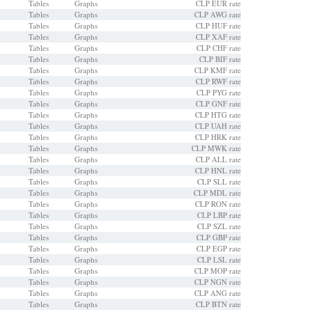
Tables
Graphs
CLP EUR rate
Tables
Graphs
CLP AWG rate
Tables
Graphs
CLP HUF rate
Tables
Graphs
CLP XAF rate
Tables
Graphs
CLP CHF rate
Tables
Graphs
CLP BIF rate
Tables
Graphs
CLP KMF rate
Tables
Graphs
CLP RWF rate
Tables
Graphs
CLP PYG rate
Tables
Graphs
CLP GNF rate
Tables
Graphs
CLP HTG rate
Tables
Graphs
CLP UAH rate
Tables
Graphs
CLP HRK rate
Tables
Graphs
CLP MWK rate
Tables
Graphs
CLP ALL rate
Tables
Graphs
CLP HNL rate
Tables
Graphs
CLP SLL rate
Tables
Graphs
CLP MDL rate
Tables
Graphs
CLP RON rate
Tables
Graphs
CLP LBP rate
Tables
Graphs
CLP SZL rate
Tables
Graphs
CLP GBP rate
Tables
Graphs
CLP EGP rate
Tables
Graphs
CLP LSL rate
Tables
Graphs
CLP MOP rate
Tables
Graphs
CLP NGN rate
Tables
Graphs
CLP ANG rate
Tables
Graphs
CLP BTN rate