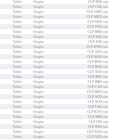
Tables
Graphs
CLP SEK rate
Tables
Graphs
CLP CZK rate
Tables
Graphs
CLP GMD rate
Tables
Graphs
CLP MKD rate
Tables
Graphs
CLP DZD rate
Tables
Graphs
CLP TND rate
Tables
Graphs
CLP BHD rate
Tables
Graphs
CLP IQD rate
Tables
Graphs
CLP JOD rate
Tables
Graphs
CLP KWD rate
Tables
Graphs
CLP AED rate
Tables
Graphs
CLP MAD rate
Tables
Graphs
CLP BND rate
Tables
Graphs
CLP BZD rate
Tables
Graphs
CLP AUD rate
Tables
Graphs
CLP BSD rate
Tables
Graphs
CLP BBD rate
Tables
Graphs
CLP CAD rate
Tables
Graphs
CLP HKD rate
Tables
Graphs
CLP SGD rate
Tables
Graphs
CLP XCD rate
Tables
Graphs
CLP USD rate
Tables
Graphs
CLP KYD rate
Tables
Graphs
CLP SBD rate
Tables
Graphs
CLP FJD rate
Tables
Graphs
CLP JMD rate
Tables
Graphs
CLP NAD rate
Tables
Graphs
CLP NZD rate