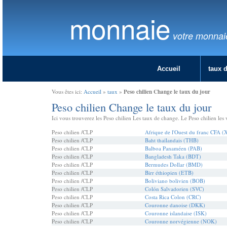
monnaie
votre monnai
Accueil
taux 
Peso chilien Change le taux du jour
Vous êtes ici:
Accueil
»
taux
»
Peso chilien Change le taux du jour
Ici vous trouverez les Peso chilien Les taux de change. Le Peso chilien les 
Peso chilien /CLP
Afrique de l'Ouest du franc CFA (
Peso chilien /CLP
Baht thaïlandais (THB)
Peso chilien /CLP
Balboa Panaméen (PAB)
Peso chilien /CLP
Bangladesh Taka (BDT)
Peso chilien /CLP
Bermudes Dollar (BMD)
Peso chilien /CLP
Birr éthiopien (ETB)
Peso chilien /CLP
Boliviano bolivien (BOB)
Peso chilien /CLP
Colón Salvadorien (SVC)
Peso chilien /CLP
Costa Rica Colon (CRC)
Peso chilien /CLP
Couronne danoise (DKK)
Peso chilien /CLP
Couronne islandaise (ISK)
Peso chilien /CLP
Couronne norvégienne (NOK)