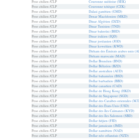
Peso chilien /CLP
Couronne suédoise (SEK)
Peso chilien /CLP
Couronne tchèque (CZK)
Peso chilien /CLP
Dalasi gambien (GMD)
Peso chilien /CLP
Denar Macédonien (MKD)
Peso chilien /CLP
Dinar Algérien (DZD)
Peso chilien /CLP
Dinar Tunisien (TND)
Peso chilien /CLP
Dinar bahreïni (BHD)
Peso chilien /CLP
Dinar irakien (IQD)
Peso chilien /CLP
Dinar jordanien (JOD)
Peso chilien /CLP
Dinar koweïtien (KWD)
Peso chilien /CLP
Dirham des Émirats arabes unis (
Peso chilien /CLP
Dirham marocain (MAD)
Peso chilien /CLP
Dollar Brunéien (BND)
Peso chilien /CLP
Dollar Bélizéen (BZD)
Peso chilien /CLP
Dollar australien (AUD)
Peso chilien /CLP
Dollar bahaméen (BSD)
Peso chilien /CLP
Dollar barbadien (BBD)
Peso chilien /CLP
Dollar canadien (CAD)
Peso chilien /CLP
Dollar de Hong Kong (HKD)
Peso chilien /CLP
Dollar de Singapour (SGD)
Peso chilien /CLP
Dollar des Caraïbes orientales (XC
Peso chilien /CLP
Dollar des États-Unis (USD)
Peso chilien /CLP
Dollar des îles Caïmanes (KYD)
Peso chilien /CLP
Dollar des îles Salomon (SBD)
Peso chilien /CLP
Dollar fidjien (FJD)
Peso chilien /CLP
Dollar jamaïcain (JMD)
Peso chilien /CLP
Dollar namibien (NAD)
Peso chilien /CLP
Dollar néo-zélandais (NZD)