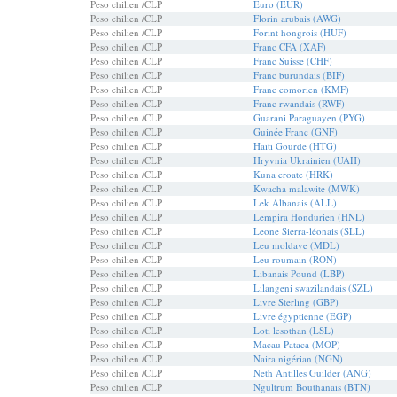
Peso chilien /CLP
Euro (EUR)
Peso chilien /CLP
Florin arubais (AWG)
Peso chilien /CLP
Forint hongrois (HUF)
Peso chilien /CLP
Franc CFA (XAF)
Peso chilien /CLP
Franc Suisse (CHF)
Peso chilien /CLP
Franc burundais (BIF)
Peso chilien /CLP
Franc comorien (KMF)
Peso chilien /CLP
Franc rwandais (RWF)
Peso chilien /CLP
Guarani Paraguayen (PYG)
Peso chilien /CLP
Guinée Franc (GNF)
Peso chilien /CLP
Haïti Gourde (HTG)
Peso chilien /CLP
Hryvnia Ukrainien (UAH)
Peso chilien /CLP
Kuna croate (HRK)
Peso chilien /CLP
Kwacha malawite (MWK)
Peso chilien /CLP
Lek Albanais (ALL)
Peso chilien /CLP
Lempira Hondurien (HNL)
Peso chilien /CLP
Leone Sierra-léonais (SLL)
Peso chilien /CLP
Leu moldave (MDL)
Peso chilien /CLP
Leu roumain (RON)
Peso chilien /CLP
Libanais Pound (LBP)
Peso chilien /CLP
Lilangeni swazilandais (SZL)
Peso chilien /CLP
Livre Sterling (GBP)
Peso chilien /CLP
Livre égyptienne (EGP)
Peso chilien /CLP
Loti lesothan (LSL)
Peso chilien /CLP
Macau Pataca (MOP)
Peso chilien /CLP
Naira nigérian (NGN)
Peso chilien /CLP
Neth Antilles Guilder (ANG)
Peso chilien /CLP
Ngultrum Bouthanais (BTN)