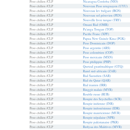
Peso chilien /CLP
Nicaragua Cordoba (NIO)
Peso chilien /CLP
Nouveau Peso uruguayen (UYU)
Peso chilien /CLP
Nouveau lev bulgare (BGN)
Peso chilien /CLP
Nouveau sol péruvien (PEN)
Peso chilien /CLP
Nouvelle livre turque (TRY)
Peso chilien /CLP
Omani Rial (OMR)
Peso chilien /CLP
Pa'anga Tongan (TOP)
Peso chilien /CLP
Pacific Franc (XPF)
Peso chilien /CLP
Papua New Guinée Kina (PGK)
Peso chilien /CLP
Peso Dominicain (DOP)
Peso chilien /CLP
Peso argentin (ARS)
Peso chilien /CLP
Peso colombien (COP)
Peso chilien /CLP
Peso mexicain (MXN)
Peso chilien /CLP
Peso philippin (PHP)
Peso chilien /CLP
Quetzal guatémaltèque (GTQ)
Peso chilien /CLP
Rand sud-africain (ZAR)
Peso chilien /CLP
Rial Saoudien (SAR)
Peso chilien /CLP
Rial du Qatar (QAR)
Peso chilien /CLP
Rial iranien (IRR)
Peso chilien /CLP
Ringgit malais (MYR)
Peso chilien /CLP
Rouble russe (RUB)
Peso chilien /CLP
Roupie des Seychelles (SCR)
Peso chilien /CLP
Roupie indienne (INR)
Peso chilien /CLP
Roupie indonésienne (IDR)
Peso chilien /CLP
Roupie mauricienne (MUR)
Peso chilien /CLP
Roupie népalaise (NPR)
Peso chilien /CLP
Roupie pakistanaise (PKR)
Peso chilien /CLP
Rufiyaa des Maldives (MVR)