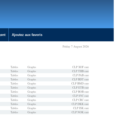
gent
Ajoutez aux favoris
Friday 7 August 2026
Tables
Graphs
CLP XOF rate
Tables
Graphs
CLP THB rate
Tables
Graphs
CLP PAB rate
Tables
Graphs
CLP BDT rate
Tables
Graphs
CLP BMD rate
Tables
Graphs
CLP ETB rate
Tables
Graphs
CLP BOB rate
Tables
Graphs
CLP SVC rate
Tables
Graphs
CLP CRC rate
Tables
Graphs
CLP DKK rate
Tables
Graphs
CLP ISK rate
Tables
Graphs
CLP NOK rate