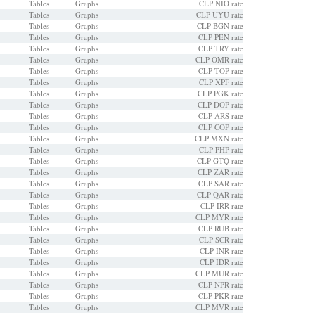
Tables
Graphs
CLP NIO rate
Tables
Graphs
CLP UYU rate
Tables
Graphs
CLP BGN rate
Tables
Graphs
CLP PEN rate
Tables
Graphs
CLP TRY rate
Tables
Graphs
CLP OMR rate
Tables
Graphs
CLP TOP rate
Tables
Graphs
CLP XPF rate
Tables
Graphs
CLP PGK rate
Tables
Graphs
CLP DOP rate
Tables
Graphs
CLP ARS rate
Tables
Graphs
CLP COP rate
Tables
Graphs
CLP MXN rate
Tables
Graphs
CLP PHP rate
Tables
Graphs
CLP GTQ rate
Tables
Graphs
CLP ZAR rate
Tables
Graphs
CLP SAR rate
Tables
Graphs
CLP QAR rate
Tables
Graphs
CLP IRR rate
Tables
Graphs
CLP MYR rate
Tables
Graphs
CLP RUB rate
Tables
Graphs
CLP SCR rate
Tables
Graphs
CLP INR rate
Tables
Graphs
CLP IDR rate
Tables
Graphs
CLP MUR rate
Tables
Graphs
CLP NPR rate
Tables
Graphs
CLP PKR rate
Tables
Graphs
CLP MVR rate