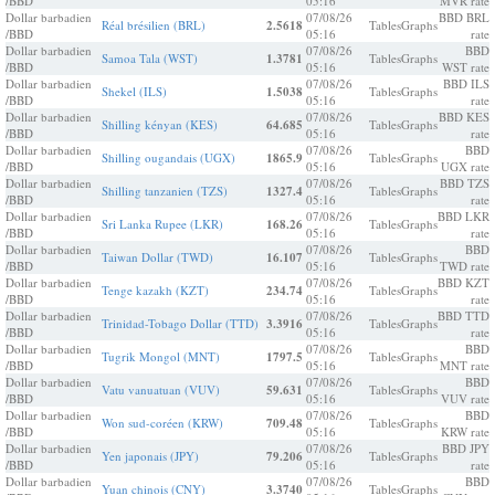
/BBD
05:16
MVR rate
Dollar barbadien
07/08/26
BBD BRL
Réal brésilien (BRL)
2.5618
Tables
Graphs
/BBD
05:16
rate
Dollar barbadien
07/08/26
BBD
Samoa Tala (WST)
1.3781
Tables
Graphs
/BBD
05:16
WST rate
Dollar barbadien
07/08/26
BBD ILS
Shekel (ILS)
1.5038
Tables
Graphs
/BBD
05:16
rate
Dollar barbadien
07/08/26
BBD KES
Shilling kényan (KES)
64.685
Tables
Graphs
/BBD
05:16
rate
Dollar barbadien
07/08/26
BBD
Shilling ougandais (UGX)
1865.9
Tables
Graphs
/BBD
05:16
UGX rate
Dollar barbadien
07/08/26
BBD TZS
Shilling tanzanien (TZS)
1327.4
Tables
Graphs
/BBD
05:16
rate
Dollar barbadien
07/08/26
BBD LKR
Sri Lanka Rupee (LKR)
168.26
Tables
Graphs
/BBD
05:16
rate
Dollar barbadien
07/08/26
BBD
Taiwan Dollar (TWD)
16.107
Tables
Graphs
/BBD
05:16
TWD rate
Dollar barbadien
07/08/26
BBD KZT
Tenge kazakh (KZT)
234.74
Tables
Graphs
/BBD
05:16
rate
Dollar barbadien
07/08/26
BBD TTD
Trinidad-Tobago Dollar (TTD)
3.3916
Tables
Graphs
/BBD
05:16
rate
Dollar barbadien
07/08/26
BBD
Tugrik Mongol (MNT)
1797.5
Tables
Graphs
/BBD
05:16
MNT rate
Dollar barbadien
07/08/26
BBD
Vatu vanuatuan (VUV)
59.631
Tables
Graphs
/BBD
05:16
VUV rate
Dollar barbadien
07/08/26
BBD
Won sud-coréen (KRW)
709.48
Tables
Graphs
/BBD
05:16
KRW rate
Dollar barbadien
07/08/26
BBD JPY
Yen japonais (JPY)
79.206
Tables
Graphs
/BBD
05:16
rate
Dollar barbadien
07/08/26
BBD
Yuan chinois (CNY)
3.3740
Tables
Graphs