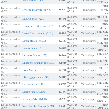
Kuna croate (HRK)
3.2694
Tables
Graphs
/BBD
05:16
HRK rate
BBD
Dollar barbadien
07/08/26
868.61
Kwacha malawite (MWK)
Tables
Graphs
MWK
/BBD
05:16
rate
Dollar barbadien
07/08/26
BBD ALL
Lek Albanais (ALL)
40.475
Tables
Graphs
/BBD
05:16
rate
Dollar barbadien
07/08/26
BBD
Lempira Hondurien (HNL)
13.426
Tables
Graphs
/BBD
05:16
HNL rate
Dollar barbadien
07/08/26
BBD SLL
Leone Sierra-léonais (SLL)
10484.
Tables
Graphs
/BBD
05:16
rate
Dollar barbadien
07/08/26
BBD
Leu moldave (MDL)
8.7161
Tables
Graphs
/BBD
05:16
MDL rate
Dollar barbadien
07/08/26
BBD
Leu roumain (RON)
2.2805
Tables
Graphs
/BBD
05:16
RON rate
Dollar barbadien
07/08/26
BBD LBP
Libanais Pound (LBP)
44860.
Tables
Graphs
/BBD
05:16
rate
Dollar barbadien
07/08/26
BBD SZL
Lilangeni swazilandais (SZL)
8.1640
Tables
Graphs
/BBD
05:16
rate
Dollar barbadien
07/08/26
BBD GBP
Livre Sterling (GBP)
0.3716
Tables
Graphs
/BBD
05:16
rate
Dollar barbadien
07/08/26
BBD EGP
Livre égyptienne (EGP)
24.847
Tables
Graphs
/BBD
05:16
rate
Dollar barbadien
07/08/26
BBD LSL
Loti lesothan (LSL)
8.1707
Tables
Graphs
/BBD
05:16
rate
Dollar barbadien
07/08/26
BBD
Macau Pataca (MOP)
4.0477
Tables
Graphs
/BBD
05:16
MOP rate
Dollar barbadien
07/08/26
BBD
Naira nigérian (NGN)
682.33
Tables
Graphs
/BBD
05:16
NGN rate
Dollar barbadien
07/08/26
BBD
Neth Antilles Guilder (ANG)
0.895
Tables
Graphs
/BBD
05:16
ANG rate