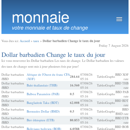
monnaie
votre monnaie et taux de change
Dollar barbadien Change le taux du jour
Vous êtes ici:
Accueil
»
taux
»
Friday 7 August 2026
Dollar barbadien Change le taux du jour
Ici vous trouverez les Dollar barbadien Les taux de change. Le Dollar barbadien les valeurs
des taux de change sont mis à jour plusieurs fois par jour!
Dollar barbadien
Afrique de l'Ouest du franc CFA
07/08/26
BBD XOF
284.64
Tables
Graphs
/BBD
(XOF)
05:16
rate
Dollar barbadien
07/08/26
BBD THB
Baht thaïlandais (THB)
16.560
Tables
Graphs
/BBD
05:16
rate
Dollar barbadien
07/08/26
BBD PAB
Balboa Panaméen (PAB)
0.5
Tables
Graphs
/BBD
05:16
rate
Dollar barbadien
07/08/26
BBD BDT
Bangladesh Taka (BDT)
62.008
Tables
Graphs
/BBD
05:16
rate
Dollar barbadien
07/08/26
BBD
Bermudes Dollar (BMD)
0.5
Tables
Graphs
/BBD
05:16
BMD rate
Dollar barbadien
07/08/26
BBD ETB
Birr éthiopien (ETB)
80.853
Tables
Graphs
/BBD
05:16
rate
Dollar barbadien
07/08/26
BBD BOB
Boliviano bolivien (BOB)
6.0588
Tables
Graphs