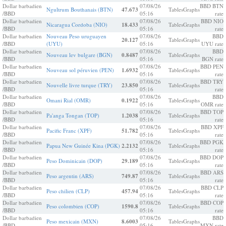
Dollar barbadien
07/08/26
BBD BTN
Ngultrum Bouthanais (BTN)
47.673
Tables
Graphs
/BBD
05:16
rate
Dollar barbadien
07/08/26
BBD NIO
Nicaragua Cordoba (NIO)
18.433
Tables
Graphs
/BBD
05:16
rate
Dollar barbadien
Nouveau Peso uruguayen
07/08/26
BBD
20.127
Tables
Graphs
/BBD
(UYU)
05:16
UYU rate
Dollar barbadien
07/08/26
BBD
Nouveau lev bulgare (BGN)
0.8487
Tables
Graphs
/BBD
05:16
BGN rate
Dollar barbadien
07/08/26
BBD PEN
Nouveau sol péruvien (PEN)
1.6932
Tables
Graphs
/BBD
05:16
rate
Dollar barbadien
07/08/26
BBD TRY
Nouvelle livre turque (TRY)
23.850
Tables
Graphs
/BBD
05:16
rate
Dollar barbadien
07/08/26
BBD
Omani Rial (OMR)
0.1922
Tables
Graphs
/BBD
05:16
OMR rate
Dollar barbadien
07/08/26
BBD TOP
Pa'anga Tongan (TOP)
1.2038
Tables
Graphs
/BBD
05:16
rate
Dollar barbadien
07/08/26
BBD XPF
Pacific Franc (XPF)
51.782
Tables
Graphs
/BBD
05:16
rate
Dollar barbadien
07/08/26
BBD PGK
Papua New Guinée Kina (PGK)
2.2132
Tables
Graphs
/BBD
05:16
rate
Dollar barbadien
07/08/26
BBD DOP
Peso Dominicain (DOP)
29.189
Tables
Graphs
/BBD
05:16
rate
Dollar barbadien
07/08/26
BBD ARS
Peso argentin (ARS)
749.87
Tables
Graphs
/BBD
05:16
rate
Dollar barbadien
07/08/26
BBD CLP
Peso chilien (CLP)
457.94
Tables
Graphs
/BBD
05:16
rate
Dollar barbadien
07/08/26
BBD COP
Peso colombien (COP)
1590.8
Tables
Graphs
/BBD
05:16
rate
Dollar barbadien
07/08/26
BBD
Peso mexicain (MXN)
8.6003
Tables
Graphs
/BBD
05:16
MXN rate