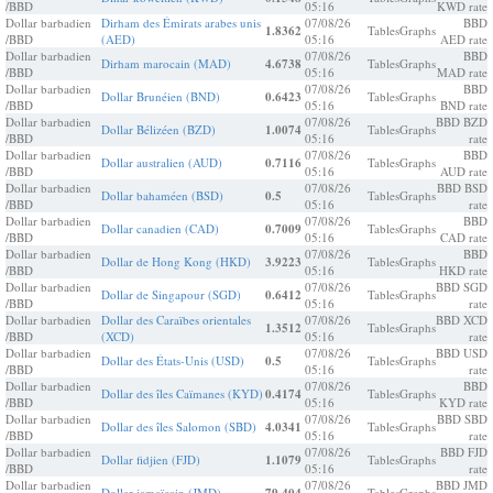
/BBD
05:16
KWD rate
Dollar barbadien
Dirham des Émirats arabes unis
07/08/26
BBD
1.8362
Tables
Graphs
/BBD
(AED)
05:16
AED rate
Dollar barbadien
07/08/26
BBD
Dirham marocain (MAD)
4.6738
Tables
Graphs
/BBD
05:16
MAD rate
Dollar barbadien
07/08/26
BBD
Dollar Brunéien (BND)
0.6423
Tables
Graphs
/BBD
05:16
BND rate
Dollar barbadien
07/08/26
BBD BZD
Dollar Bélizéen (BZD)
1.0074
Tables
Graphs
/BBD
05:16
rate
Dollar barbadien
07/08/26
BBD
Dollar australien (AUD)
0.7116
Tables
Graphs
/BBD
05:16
AUD rate
Dollar barbadien
07/08/26
BBD BSD
Dollar bahaméen (BSD)
0.5
Tables
Graphs
/BBD
05:16
rate
Dollar barbadien
07/08/26
BBD
Dollar canadien (CAD)
0.7009
Tables
Graphs
/BBD
05:16
CAD rate
Dollar barbadien
07/08/26
BBD
Dollar de Hong Kong (HKD)
3.9223
Tables
Graphs
/BBD
05:16
HKD rate
Dollar barbadien
07/08/26
BBD SGD
Dollar de Singapour (SGD)
0.6412
Tables
Graphs
/BBD
05:16
rate
Dollar barbadien
Dollar des Caraïbes orientales
07/08/26
BBD XCD
1.3512
Tables
Graphs
/BBD
(XCD)
05:16
rate
Dollar barbadien
07/08/26
BBD USD
Dollar des États-Unis (USD)
0.5
Tables
Graphs
/BBD
05:16
rate
Dollar barbadien
07/08/26
BBD
Dollar des îles Caïmanes (KYD)
0.4174
Tables
Graphs
/BBD
05:16
KYD rate
Dollar barbadien
07/08/26
BBD SBD
Dollar des îles Salomon (SBD)
4.0341
Tables
Graphs
/BBD
05:16
rate
Dollar barbadien
07/08/26
BBD FJD
Dollar fidjien (FJD)
1.1079
Tables
Graphs
/BBD
05:16
rate
Dollar barbadien
07/08/26
BBD JMD
Dollar jamaïcain (JMD)
Tables
Graphs