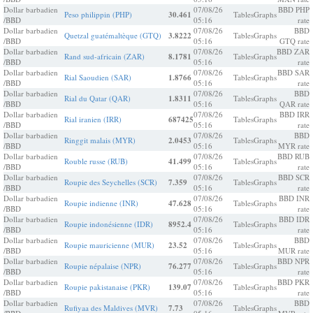
Dollar barbadien
07/08/26
BBD PHP
Peso philippin (PHP)
30.461
Tables
Graphs
/BBD
05:16
rate
Dollar barbadien
07/08/26
BBD
Quetzal guatémaltèque (GTQ)
3.8222
Tables
Graphs
/BBD
05:16
GTQ rate
Dollar barbadien
07/08/26
BBD ZAR
Rand sud-africain (ZAR)
8.1781
Tables
Graphs
/BBD
05:16
rate
Dollar barbadien
07/08/26
BBD SAR
Rial Saoudien (SAR)
1.8766
Tables
Graphs
/BBD
05:16
rate
Dollar barbadien
07/08/26
BBD
Rial du Qatar (QAR)
1.8311
Tables
Graphs
/BBD
05:16
QAR rate
Dollar barbadien
07/08/26
BBD IRR
Rial iranien (IRR)
687425
Tables
Graphs
/BBD
05:16
rate
Dollar barbadien
07/08/26
BBD
Ringgit malais (MYR)
2.0453
Tables
Graphs
/BBD
05:16
MYR rate
Dollar barbadien
07/08/26
BBD RUB
Rouble russe (RUB)
41.499
Tables
Graphs
/BBD
05:16
rate
Dollar barbadien
07/08/26
BBD SCR
Roupie des Seychelles (SCR)
7.359
Tables
Graphs
/BBD
05:16
rate
Dollar barbadien
07/08/26
BBD INR
Roupie indienne (INR)
47.628
Tables
Graphs
/BBD
05:16
rate
Dollar barbadien
07/08/26
BBD IDR
Roupie indonésienne (IDR)
8952.4
Tables
Graphs
/BBD
05:16
rate
Dollar barbadien
07/08/26
BBD
Roupie mauricienne (MUR)
23.52
Tables
Graphs
/BBD
05:16
MUR rate
Dollar barbadien
07/08/26
BBD NPR
Roupie népalaise (NPR)
76.277
Tables
Graphs
/BBD
05:16
rate
Dollar barbadien
07/08/26
BBD PKR
Roupie pakistanaise (PKR)
139.07
Tables
Graphs
/BBD
05:16
rate
Dollar barbadien
07/08/26
BBD
Rufiyaa des Maldives (MVR)
7.73
Tables
Graphs