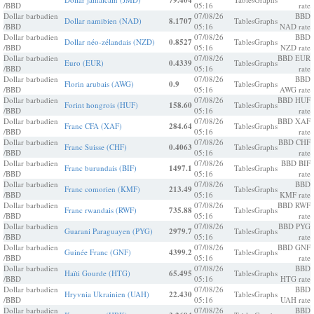
79.404
/BBD
05:16
rate
Dollar barbadien
07/08/26
BBD
Dollar namibien (NAD)
8.1707
Tables
Graphs
/BBD
05:16
NAD rate
Dollar barbadien
07/08/26
BBD
Dollar néo-zélandais (NZD)
0.8527
Tables
Graphs
/BBD
05:16
NZD rate
Dollar barbadien
07/08/26
BBD EUR
Euro (EUR)
0.4339
Tables
Graphs
/BBD
05:16
rate
Dollar barbadien
07/08/26
BBD
Florin arubais (AWG)
0.9
Tables
Graphs
/BBD
05:16
AWG rate
Dollar barbadien
07/08/26
BBD HUF
Forint hongrois (HUF)
158.60
Tables
Graphs
/BBD
05:16
rate
Dollar barbadien
07/08/26
BBD XAF
Franc CFA (XAF)
284.64
Tables
Graphs
/BBD
05:16
rate
Dollar barbadien
07/08/26
BBD CHF
Franc Suisse (CHF)
0.4063
Tables
Graphs
/BBD
05:16
rate
Dollar barbadien
07/08/26
BBD BIF
Franc burundais (BIF)
1497.1
Tables
Graphs
/BBD
05:16
rate
Dollar barbadien
07/08/26
BBD
Franc comorien (KMF)
213.49
Tables
Graphs
/BBD
05:16
KMF rate
Dollar barbadien
07/08/26
BBD RWF
Franc rwandais (RWF)
735.88
Tables
Graphs
/BBD
05:16
rate
Dollar barbadien
07/08/26
BBD PYG
Guarani Paraguayen (PYG)
2979.7
Tables
Graphs
/BBD
05:16
rate
Dollar barbadien
07/08/26
BBD GNF
Guinée Franc (GNF)
4399.2
Tables
Graphs
/BBD
05:16
rate
Dollar barbadien
07/08/26
BBD
Haïti Gourde (HTG)
65.495
Tables
Graphs
/BBD
05:16
HTG rate
Dollar barbadien
07/08/26
BBD
Hryvnia Ukrainien (UAH)
22.430
Tables
Graphs
/BBD
05:16
UAH rate
Dollar barbadien
07/08/26
BBD