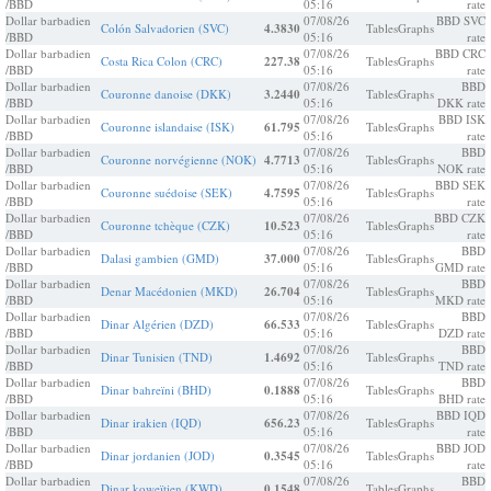
/BBD
05:16
rate
Dollar barbadien
07/08/26
BBD SVC
Colón Salvadorien (SVC)
4.3830
Tables
Graphs
/BBD
05:16
rate
Dollar barbadien
07/08/26
BBD CRC
Costa Rica Colon (CRC)
227.38
Tables
Graphs
/BBD
05:16
rate
Dollar barbadien
07/08/26
BBD
Couronne danoise (DKK)
3.2440
Tables
Graphs
/BBD
05:16
DKK rate
Dollar barbadien
07/08/26
BBD ISK
Couronne islandaise (ISK)
61.795
Tables
Graphs
/BBD
05:16
rate
Dollar barbadien
07/08/26
BBD
Couronne norvégienne (NOK)
4.7713
Tables
Graphs
/BBD
05:16
NOK rate
Dollar barbadien
07/08/26
BBD SEK
Couronne suédoise (SEK)
4.7595
Tables
Graphs
/BBD
05:16
rate
Dollar barbadien
07/08/26
BBD CZK
Couronne tchèque (CZK)
10.523
Tables
Graphs
/BBD
05:16
rate
Dollar barbadien
07/08/26
BBD
Dalasi gambien (GMD)
37.000
Tables
Graphs
/BBD
05:16
GMD rate
Dollar barbadien
07/08/26
BBD
Denar Macédonien (MKD)
26.704
Tables
Graphs
/BBD
05:16
MKD rate
Dollar barbadien
07/08/26
BBD
Dinar Algérien (DZD)
66.533
Tables
Graphs
/BBD
05:16
DZD rate
Dollar barbadien
07/08/26
BBD
Dinar Tunisien (TND)
1.4692
Tables
Graphs
/BBD
05:16
TND rate
Dollar barbadien
07/08/26
BBD
Dinar bahreïni (BHD)
0.1888
Tables
Graphs
/BBD
05:16
BHD rate
Dollar barbadien
07/08/26
BBD IQD
Dinar irakien (IQD)
656.23
Tables
Graphs
/BBD
05:16
rate
Dollar barbadien
07/08/26
BBD JOD
Dinar jordanien (JOD)
0.3545
Tables
Graphs
/BBD
05:16
rate
Dollar barbadien
07/08/26
BBD
Dinar koweïtien (KWD)
0.1548
Tables
Graphs