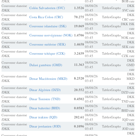
/DKK
03:45
BOB rate
Couronne danoise
08/08/26
DKK
Colón Salvadorien (SVC)
1.3526
Tables
Graphs
/DKK
03:45
SVC rate
Couronne danoise
08/08/26
DKK
Costa Rica Colon (CRC)
70.275
Tables
Graphs
/DKK
03:45
CRC rate
Couronne danoise
08/08/26
DKK ISK
Couronne islandaise (ISK)
19.069
Tables
Graphs
/DKK
03:45
rate
Couronne danoise
08/08/26
DKK
Couronne norvégienne (NOK)
1.4706
Tables
Graphs
/DKK
03:45
NOK rate
Couronne danoise
08/08/26
DKK
Couronne suédoise (SEK)
1.4658
Tables
Graphs
/DKK
03:45
SEK rate
Couronne danoise
08/08/26
DKK
Couronne tchèque (CZK)
3.2439
Tables
Graphs
/DKK
03:45
CZK rate
DKK
Couronne danoise
08/08/26
11.363
Dalasi gambien (GMD)
Tables
Graphs
GMD
/DKK
03:45
rate
DKK
Couronne danoise
08/08/26
8.2520
Denar Macédonien (MKD)
Tables
Graphs
MKD
/DKK
03:45
rate
Couronne danoise
08/08/26
DKK
Dinar Algérien (DZD)
20.552
Tables
Graphs
/DKK
03:45
DZD rate
Couronne danoise
08/08/26
DKK
Dinar Tunisien (TND)
0.4502
Tables
Graphs
/DKK
03:45
TND rate
Couronne danoise
08/08/26
DKK
Dinar bahreïni (BHD)
0.0583
Tables
Graphs
/DKK
03:45
BHD rate
Couronne danoise
08/08/26
DKK
Dinar irakien (IQD)
202.61
Tables
Graphs
/DKK
03:45
IQD rate
Couronne danoise
08/08/26
DKK
Dinar jordanien (JOD)
0.1096
Tables
Graphs
/DKK
03:45
JOD rate
DKK
Couronne danoise
08/08/26