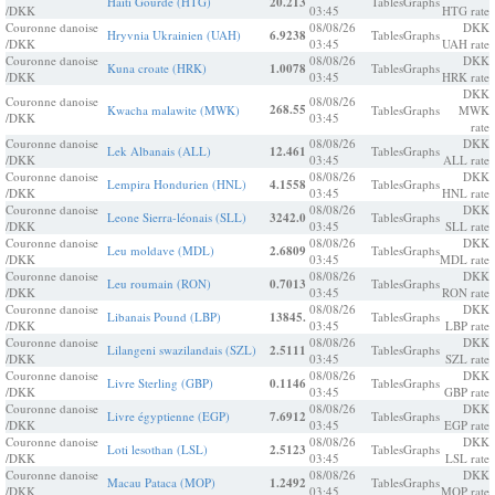
Haïti Gourde (HTG)
20.213
Tables
Graphs
/DKK
03:45
HTG rate
Couronne danoise
08/08/26
DKK
Hryvnia Ukrainien (UAH)
6.9238
Tables
Graphs
/DKK
03:45
UAH rate
Couronne danoise
08/08/26
DKK
Kuna croate (HRK)
1.0078
Tables
Graphs
/DKK
03:45
HRK rate
DKK
Couronne danoise
08/08/26
268.55
Kwacha malawite (MWK)
Tables
Graphs
MWK
/DKK
03:45
rate
Couronne danoise
08/08/26
DKK
Lek Albanais (ALL)
12.461
Tables
Graphs
/DKK
03:45
ALL rate
Couronne danoise
08/08/26
DKK
Lempira Hondurien (HNL)
4.1558
Tables
Graphs
/DKK
03:45
HNL rate
Couronne danoise
08/08/26
DKK
Leone Sierra-léonais (SLL)
3242.0
Tables
Graphs
/DKK
03:45
SLL rate
Couronne danoise
08/08/26
DKK
Leu moldave (MDL)
2.6809
Tables
Graphs
/DKK
03:45
MDL rate
Couronne danoise
08/08/26
DKK
Leu roumain (RON)
0.7013
Tables
Graphs
/DKK
03:45
RON rate
Couronne danoise
08/08/26
DKK
Libanais Pound (LBP)
13845.
Tables
Graphs
/DKK
03:45
LBP rate
Couronne danoise
08/08/26
DKK
Lilangeni swazilandais (SZL)
2.5111
Tables
Graphs
/DKK
03:45
SZL rate
Couronne danoise
08/08/26
DKK
Livre Sterling (GBP)
0.1146
Tables
Graphs
/DKK
03:45
GBP rate
Couronne danoise
08/08/26
DKK
Livre égyptienne (EGP)
7.6912
Tables
Graphs
/DKK
03:45
EGP rate
Couronne danoise
08/08/26
DKK
Loti lesothan (LSL)
2.5123
Tables
Graphs
/DKK
03:45
LSL rate
Couronne danoise
08/08/26
DKK
Macau Pataca (MOP)
1.2492
Tables
Graphs
/DKK
03:45
MOP rate