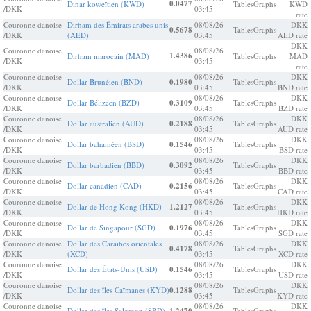
0.0477
Dinar koweïtien (KWD)
Tables
Graphs
KWD
/DKK
03:45
rate
Couronne danoise
Dirham des Émirats arabes unis
08/08/26
DKK
0.5678
Tables
Graphs
/DKK
(AED)
03:45
AED rate
DKK
Couronne danoise
08/08/26
1.4386
Dirham marocain (MAD)
Tables
Graphs
MAD
/DKK
03:45
rate
Couronne danoise
08/08/26
DKK
Dollar Brunéien (BND)
0.1980
Tables
Graphs
/DKK
03:45
BND rate
Couronne danoise
08/08/26
DKK
Dollar Bélizéen (BZD)
0.3109
Tables
Graphs
/DKK
03:45
BZD rate
Couronne danoise
08/08/26
DKK
Dollar australien (AUD)
0.2188
Tables
Graphs
/DKK
03:45
AUD rate
Couronne danoise
08/08/26
DKK
Dollar bahaméen (BSD)
0.1546
Tables
Graphs
/DKK
03:45
BSD rate
Couronne danoise
08/08/26
DKK
Dollar barbadien (BBD)
0.3092
Tables
Graphs
/DKK
03:45
BBD rate
Couronne danoise
08/08/26
DKK
Dollar canadien (CAD)
0.2156
Tables
Graphs
/DKK
03:45
CAD rate
Couronne danoise
08/08/26
DKK
Dollar de Hong Kong (HKD)
1.2127
Tables
Graphs
/DKK
03:45
HKD rate
Couronne danoise
08/08/26
DKK
Dollar de Singapour (SGD)
0.1976
Tables
Graphs
/DKK
03:45
SGD rate
Couronne danoise
Dollar des Caraïbes orientales
08/08/26
DKK
0.4178
Tables
Graphs
/DKK
(XCD)
03:45
XCD rate
Couronne danoise
08/08/26
DKK
Dollar des États-Unis (USD)
0.1546
Tables
Graphs
/DKK
03:45
USD rate
Couronne danoise
08/08/26
DKK
Dollar des îles Caïmanes (KYD)
0.1288
Tables
Graphs
/DKK
03:45
KYD rate
Couronne danoise
08/08/26
DKK
Dollar des îles Salomon (SBD)
Tables
Graphs