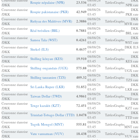
Couronne danoise
08/08/26
DKK
Roupie népalaise (NPR)
23.536
Tables
Graphs
/DKK
03:45
NPR rate
Couronne danoise
08/08/26
DKK
Roupie pakistanaise (PKR)
42.949
Tables
Graphs
/DKK
03:45
PKR rate
Couronne danoise
08/08/26
DKK
Rufiyaa des Maldives (MVR)
2.3886
Tables
Graphs
/DKK
03:45
MVR rate
Couronne danoise
08/08/26
DKK
Réal brésilien (BRL)
0.7881
Tables
Graphs
/DKK
03:45
BRL rate
Couronne danoise
08/08/26
DKK
Samoa Tala (WST)
0.4261
Tables
Graphs
/DKK
03:45
WST rate
Couronne danoise
08/08/26
DKK ILS
Shekel (ILS)
0.4637
Tables
Graphs
/DKK
03:45
rate
Couronne danoise
08/08/26
DKK
Shilling kényan (KES)
19.910
Tables
Graphs
/DKK
03:45
KES rate
Couronne danoise
08/08/26
DKK
Shilling ougandais (UGX)
575.88
Tables
Graphs
/DKK
03:45
UGX rate
Couronne danoise
08/08/26
DKK
Shilling tanzanien (TZS)
409.32
Tables
Graphs
/DKK
03:45
TZS rate
Couronne danoise
08/08/26
DKK
Sri Lanka Rupee (LKR)
51.852
Tables
Graphs
/DKK
03:45
LKR rate
Couronne danoise
08/08/26
DKK
Taiwan Dollar (TWD)
4.9861
Tables
Graphs
/DKK
03:45
TWD rate
Couronne danoise
08/08/26
DKK
Tenge kazakh (KZT)
72.451
Tables
Graphs
/DKK
03:45
KZT rate
Couronne danoise
08/08/26
DKK
Trinidad-Tobago Dollar (TTD)
1.0478
Tables
Graphs
/DKK
03:45
TTD rate
Couronne danoise
08/08/26
DKK
Tugrik Mongol (MNT)
555.81
Tables
Graphs
/DKK
03:45
MNT rate
Couronne danoise
08/08/26
DKK
Vatu vanuatuan (VUV)
18.438
Tables
Graphs
/DKK
03:45
VUV rate