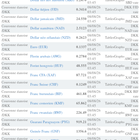
1.2470
/DKK
03:45
SBD rate
Couronne danoise
08/08/26
DKK FJD
Dollar fidjien (FJD)
0.3414
Tables
Graphs
/DKK
03:45
rate
Couronne danoise
08/08/26
DKK
Dollar jamaïcain (JMD)
24.550
Tables
Graphs
/DKK
03:45
JMD rate
Couronne danoise
08/08/26
DKK
Dollar namibien (NAD)
2.5123
Tables
Graphs
/DKK
03:45
NAD rate
Couronne danoise
08/08/26
DKK
Dollar néo-zélandais (NZD)
0.2623
Tables
Graphs
/DKK
03:45
NZD rate
Couronne danoise
08/08/26
DKK
Euro (EUR)
0.1337
Tables
Graphs
/DKK
03:45
EUR rate
Couronne danoise
08/08/26
DKK
Florin arubais (AWG)
0.2784
Tables
Graphs
/DKK
03:45
AWG rate
Couronne danoise
08/08/26
DKK
Forint hongrois (HUF)
48.555
Tables
Graphs
/DKK
03:45
HUF rate
Couronne danoise
08/08/26
DKK
Franc CFA (XAF)
87.721
Tables
Graphs
/DKK
03:45
XAF rate
Couronne danoise
08/08/26
DKK
Franc Suisse (CHF)
0.1249
Tables
Graphs
/DKK
03:45
CHF rate
Couronne danoise
08/08/26
DKK BIF
Franc burundais (BIF)
461.88
Tables
Graphs
/DKK
03:45
rate
Couronne danoise
08/08/26
DKK
Franc comorien (KMF)
65.862
Tables
Graphs
/DKK
03:45
KMF rate
Couronne danoise
08/08/26
DKK
Franc rwandais (RWF)
226.49
Tables
Graphs
/DKK
03:45
RWF rate
Couronne danoise
08/08/26
DKK
Guarani Paraguayen (PYG)
919.21
Tables
Graphs
/DKK
03:45
PYG rate
Couronne danoise
08/08/26
DKK
Guinée Franc (GNF)
1356.6
Tables
Graphs
/DKK
03:45
GNF rate
Couronne danoise
08/08/26
DKK