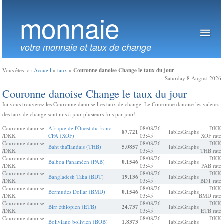
monnaie
votre monnaie et taux de change
Couronne danoise Change le taux du jour
Vous êtes ici:
Accueil
»
taux
»
Saturday 8 August 2026
Couronne danoise Change le taux du jour
Ici vous trouverez les Couronne danoise Les taux de change. Le Couronne danoise les valeurs
des taux de change sont mis à jour plusieurs fois par jour!
Couronne danoise
Afrique de l'Ouest du franc
08/08/26
DKK
87.721
Tables
Graphs
/DKK
CFA (XOF)
03:45
XOF rate
Couronne danoise
08/08/26
DKK
Baht thaïlandais (THB)
5.0857
Tables
Graphs
/DKK
03:45
THB rate
Couronne danoise
08/08/26
DKK
Balboa Panaméen (PAB)
0.1546
Tables
Graphs
/DKK
03:45
PAB rate
Couronne danoise
08/08/26
DKK
Bangladesh Taka (BDT)
19.136
Tables
Graphs
/DKK
03:45
BDT rate
Couronne danoise
08/08/26
DKK
Bermudes Dollar (BMD)
0.1546
Tables
Graphs
/DKK
03:45
BMD rate
Couronne danoise
08/08/26
DKK
Birr éthiopien (ETB)
24.737
Tables
Graphs
/DKK
03:45
ETB rate
Couronne danoise
08/08/26
DKK
Boliviano bolivien (BOB)
1.8373
Tables
Graphs