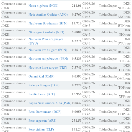
Couronne danoise
08/08/26
DKK
Naira nigérian (NGN)
211.01
Tables
Graphs
/DKK
03:45
NGN rate
Couronne danoise
08/08/26
DKK
Neth Antilles Guilder (ANG)
0.2767
Tables
Graphs
/DKK
03:45
ANG rate
Couronne danoise
08/08/26
DKK
Ngultrum Bouthanais (BTN)
14.710
Tables
Graphs
/DKK
03:45
BTN rate
Couronne danoise
08/08/26
DKK
Nicaragua Cordoba (NIO)
5.6888
Tables
Graphs
/DKK
03:45
NIO rate
Couronne danoise
Nouveau Peso uruguayen
08/08/26
DKK
6.2276
Tables
Graphs
/DKK
(UYU)
03:45
UYU rate
Couronne danoise
08/08/26
DKK
Nouveau lev bulgare (BGN)
0.2616
Tables
Graphs
/DKK
03:45
BGN rate
Couronne danoise
08/08/26
DKK
Nouveau sol péruvien (PEN)
0.5233
Tables
Graphs
/DKK
03:45
PEN rate
Couronne danoise
08/08/26
DKK
Nouvelle livre turque (TRY)
7.3743
Tables
Graphs
/DKK
03:45
TRY rate
Couronne danoise
08/08/26
DKK
Omani Rial (OMR)
0.0593
Tables
Graphs
/DKK
03:45
OMR rate
Couronne danoise
08/08/26
DKK
Pa'anga Tongan (TOP)
0.3722
Tables
Graphs
/DKK
03:45
TOP rate
Couronne danoise
08/08/26
DKK
Pacific Franc (XPF)
15.958
Tables
Graphs
/DKK
03:45
XPF rate
Couronne danoise
08/08/26
DKK
Papua New Guinée Kina (PGK)
0.6837
Tables
Graphs
/DKK
03:45
PGK rate
Couronne danoise
08/08/26
DKK
Peso Dominicain (DOP)
9.0058
Tables
Graphs
/DKK
03:45
DOP rate
Couronne danoise
08/08/26
DKK
Peso argentin (ARS)
231.53
Tables
Graphs
/DKK
03:45
ARS rate
Couronne danoise
08/08/26
DKK
Peso chilien (CLP)
141.24
Tables
Graphs
/DKK
03:45
CLP rate