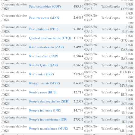
Couronne danoise
08/08/26
DKK
Peso colombien (COP)
485.90
Tables
Graphs
/DKK
03:45
COP rate
DKK
Couronne danoise
08/08/26
2.6493
Peso mexicain (MXN)
Tables
Graphs
MXN
/DKK
03:45
rate
Couronne danoise
08/08/26
DKK
Peso philippin (PHP)
9.3854
Tables
Graphs
/DKK
03:45
PHP rate
Couronne danoise
08/08/26
DKK
Quetzal guatémaltèque (GTQ)
1.1794
Tables
Graphs
/DKK
03:45
GTQ rate
Couronne danoise
08/08/26
DKK
Rand sud-africain (ZAR)
2.4963
Tables
Graphs
/DKK
03:45
ZAR rate
Couronne danoise
08/08/26
DKK
Rial Saoudien (SAR)
0.5844
Tables
Graphs
/DKK
03:45
SAR rate
Couronne danoise
08/08/26
DKK
Rial du Qatar (QAR)
0.5634
Tables
Graphs
/DKK
03:45
QAR rate
Couronne danoise
08/08/26
DKK IRR
Rial iranien (IRR)
212670
Tables
Graphs
/DKK
03:45
rate
Couronne danoise
08/08/26
DKK
Ringgit malais (MYR)
0.6323
Tables
Graphs
/DKK
03:45
MYR rate
Couronne danoise
08/08/26
DKK
Rouble russe (RUB)
12.718
Tables
Graphs
/DKK
03:45
RUB rate
Couronne danoise
08/08/26
DKK
Roupie des Seychelles (SCR)
2.2379
Tables
Graphs
/DKK
03:45
SCR rate
Couronne danoise
08/08/26
DKK
Roupie indienne (INR)
14.709
Tables
Graphs
/DKK
03:45
INR rate
Couronne danoise
08/08/26
DKK
Roupie indonésienne (IDR)
2752.2
Tables
Graphs
/DKK
03:45
IDR rate
Couronne danoise
08/08/26
DKK
Roupie mauricienne (MUR)
7.2742
Tables
Graphs
/DKK
03:45
MUR rate